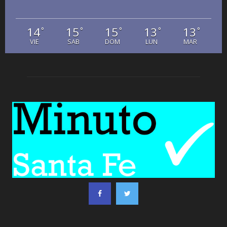
14
15
15
13
13
°
°
°
°
°
VIE
SAB
DOM
LUN
MAR