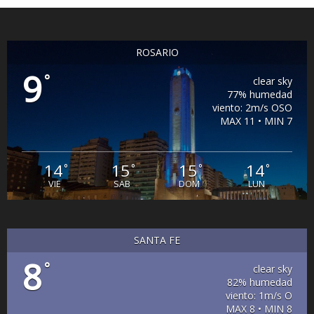
ROSARIO
9
°
clear sky
77% humedad
viento: 2m/s OSO
MAX 11 • MIN 7
14
15
15
14
°
°
°
°
VIE
SAB
DOM
LUN
SANTA FE
8
°
clear sky
82% humedad
viento: 1m/s O
MAX 8 • MIN 8