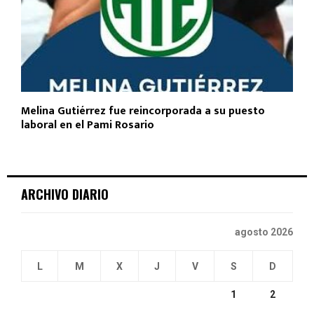
Melina Gutiérrez fue reincorporada a su puesto
laboral en el Pami Rosario
ARCHIVO DIARIO
agosto 2026
L
M
X
J
V
S
D
1
2