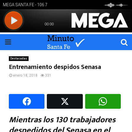
PRIMARY
MENU
Destacadas
Entrenamiento despidos Senasa
enero 18, 2018
331
Mientras los 130 trabajadores
despedidos del Senasa en el