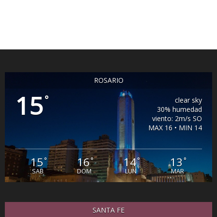
ROSARIO
15
°
clear sky
30% humedad
viento: 2m/s SO
MAX 16 • MIN 14
15
16
14
13
°
°
°
°
SAB
DOM
LUN
MAR
SANTA FE