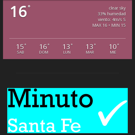
16
°
clear sky
33% humedad
viento: 4m/s S
MAX 16 • MIN 15
15
16
13
13
10
°
°
°
°
°
SAB
DOM
LUN
MAR
MIE