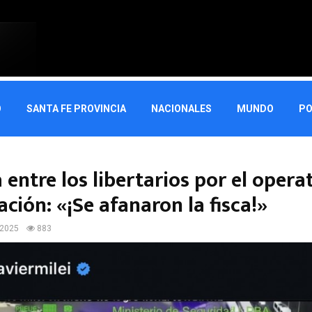
O
SANTA FE PROVINCIA
NACIONALES
MUNDO
PO
entre los libertarios por el opera
zación: «¡Se afanaron la fisca!»
 2025
883