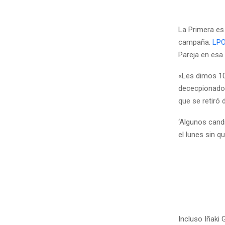
La Primera es
campaña.
LPO
Pareja en esa
«Les dimos 100
dececpionados
que se retiró 
‘Algunos cand
el lunes sin q
Incluso Iñaki 