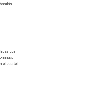
ebastián
chicas que
domingo.
n el cuartel