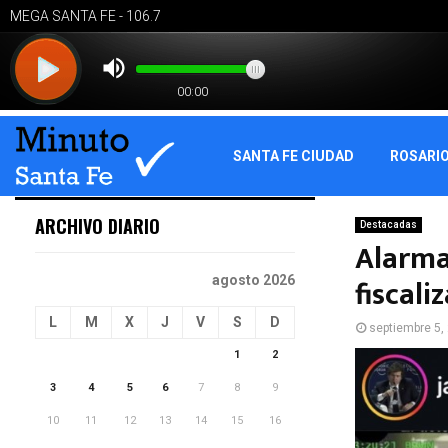
SANTA FE CIUDAD
ROSARI
ARCHIVO DIARIO
Destacadas
Alarma 
fiscali
agosto 2026
L
M
X
J
V
S
D
septiembre 5,
1
2
3
4
5
6
7
8
9
10
11
12
13
14
15
16