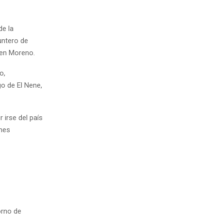
de la
untero de
 en Moreno.
o,
o de El Nene,
 irse del país
ones
orno de