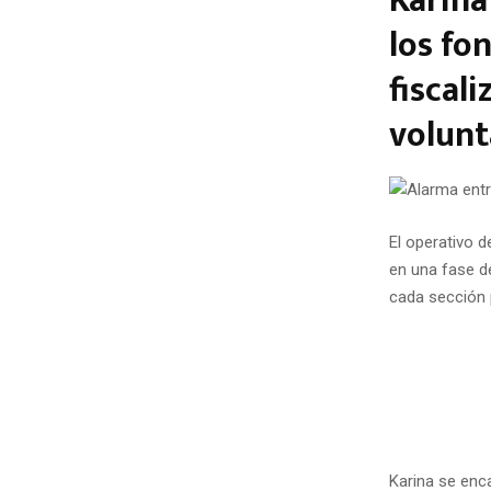
Karina
los fo
fiscal
volunt
El operativo d
en una fase d
cada sección 
Karina se enca