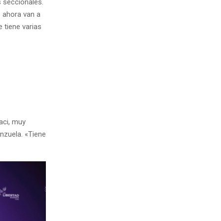
s seccionales.
s ahora van a
e tiene varias
aci, muy
enzuela. «Tiene