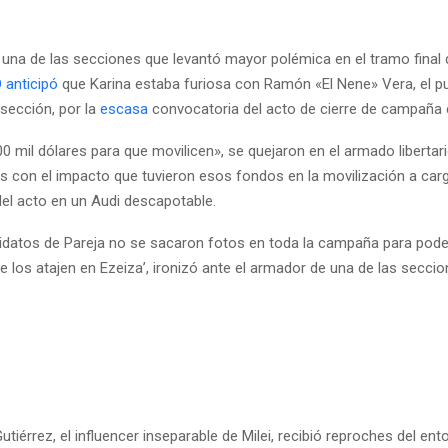
 una de las secciones que levantó mayor polémica en el tramo final 
 anticipó
que Karina estaba furiosa con Ramón «El Nene» Vera, el p
 sección, por la
escasa
convocatoria del acto de cierre de campaña
 mil dólares para que movilicen», se quejaron en el armado libertari
 con el impacto que tuvieron esos fondos en la movilización a carg
del acto en un Audi descapotable.
idatos de Pareja no se sacaron fotos en toda la campaña para poder
ue los atajen en Ezeiza’, ironizó ante el armador de una de las secci
Gutiérrez, el influencer inseparable de Milei, recibió reproches del ent