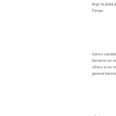
llegó la plata
Pareja.
Varios candid
llamaron en n
«¡Pero si no m
general karinis