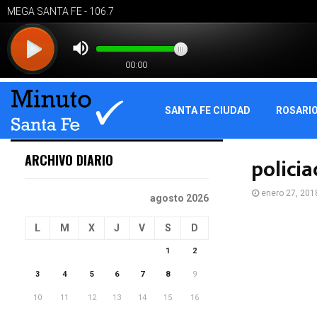
SANTA FE CIUDAD
ROSARI
ARCHIVO DIARIO
polici
enero 27, 201
agosto 2026
L
M
X
J
V
S
D
1
2
3
4
5
6
7
8
9
10
11
12
13
14
15
16