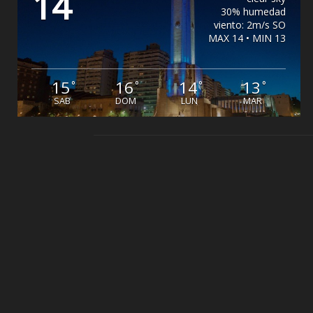
14
30% humedad
viento: 2m/s SO
MAX 14 • MIN 13
15
16
14
13
°
°
°
°
SAB
DOM
LUN
MAR