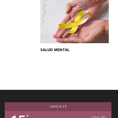
SALUD MENTAL
SANTA FE
°
clear sky