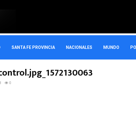
O
SANTA FE PROVINCIA
NACIONALES
MUNDO
PO
acontrol.jpg_1572130063
8
0