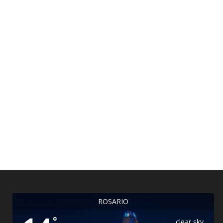
ROSARIO
°
clear sky