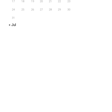
17
18
19
20
21
22
23
24
25
26
27
28
29
30
31
« Jul