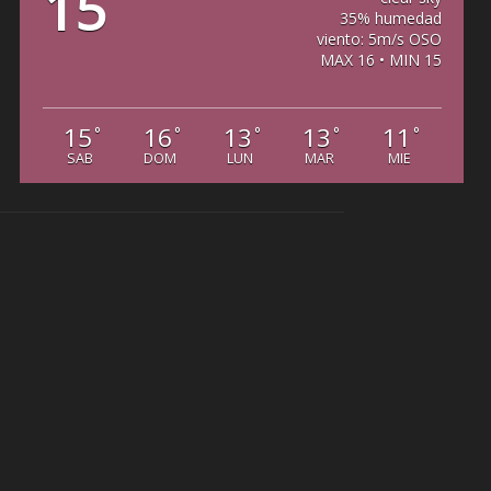
15
35% humedad
viento: 5m/s OSO
MAX 16 • MIN 15
15
16
13
13
11
°
°
°
°
°
SAB
DOM
LUN
MAR
MIE