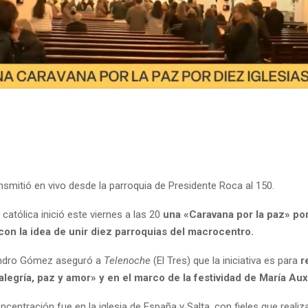
nsmitió en vivo desde la parroquia de Presidente Roca al 150.
atólica inició este viernes a las 20
una «Caravana por la paz» por
con la idea de unir diez parroquias del macrocentro.
jandro Gómez aseguró a
Telenoche
(El Tres) que la iniciativa es para
r
legría, paz y amor» y en el marco de la festividad de María Auxi
ncentración fue en la iglesia de España y Salta, con fieles que reali