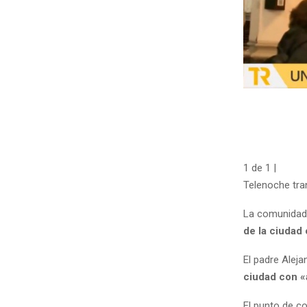
1
de
1
|
Telenoche tra
La comunidad c
de la ciudad 
El padre Ale
ciudad con «a
El punto de co