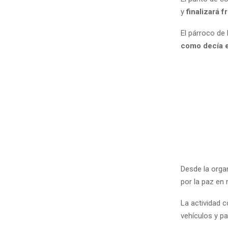
y
finalizará f
El párroco de 
como decía e
Desde la organ
por la paz en
La actividad 
vehículos y pa