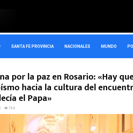
O
SANTA FE PROVINCIA
NACIONALES
MUNDO
PO
a por la paz en Rosario: «Hay que
oísmo hacia la cultura del encuent
ecía el Papa»
6
764