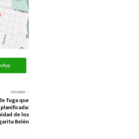
tsApp
PROXIMO
 de fuga que
planificada:
nidad de los
arita Belén