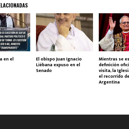
ELACIONADAS
a en el
El obispo Juan Ignacio
Mientras se es
Liébana expuso en el
definición ofic
Senado
visita, la Igles
el recorrido d
Argentina