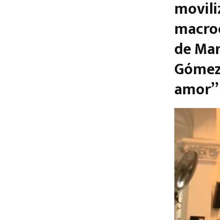
moviliz
macroc
de Mar
Gómez 
amor”