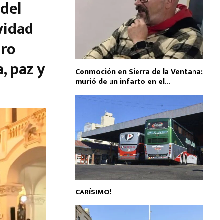
 del
vidad
dro
, paz y
Conmoción en Sierra de la Ventana:
murió de un infarto en el...
CARÍSIMO!