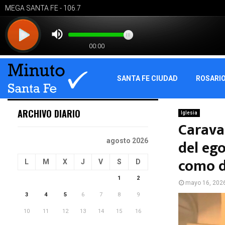
SANTA FE CIUDAD
ROSARI
ARCHIVO DIARIO
Iglesia
Caravan
del eg
agosto 2026
como d
L
M
X
J
V
S
D
1
2
mayo 16, 202
3
4
5
6
7
8
9
10
11
12
13
14
15
16