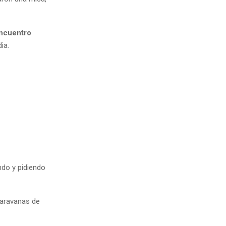
encuentro
ia.
ndo y pidiendo
caravanas de