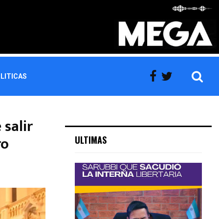
LITICAS
 salir
ro
ULTIMAS