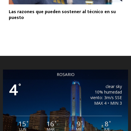
Las razones que pueden sostener al técnico en su
puesto
ROSARIO
4
°
clear sky
10% humedad
viento: 3m/s SSE
MAX 4 • MIN 3
15
16
9
8
°
°
°
°
LUN
MAR
MIE
JUE