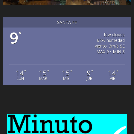
SANTA FE
9
°
few clouds
62% humedad
viento: 3m/s SE
MAX 9 • MIN 8
14
15
15
9
14
°
°
°
°
°
LUN
MAR
MIE
JUE
VIE