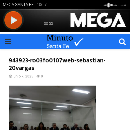
PRIMARY
MENU
943923-ro03fo0107web-sebastian-
20vargas
junio 7, 2025
0