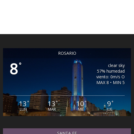
ROSARIO
8
°
clear sky
57% humedad
viento: 0m/s O
MAX 8 • MIN 5
13
13
10
9
°
°
°
°
LUN
MAR
MIE
JUE
SANTA FE