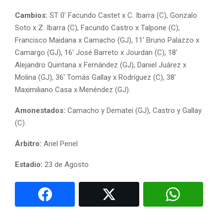
Cambios:
ST 0′ Facundo Castet x C. Ibarra (C), Gonzalo
Soto x Z. Ibarra (C), Facundo Castro x Talpone (C),
Francisco Maidana x Camacho (GJ), 11′ Bruno Palazzo x
Camargo (GJ), 16′ José Barreto x Jourdan (C), 18′
Alejandro Quintana x Fernández (GJ), Daniel Juárez x
Molina (GJ), 36′ Tomás Gallay x Rodríguez (C), 38′
Maximiliano Casa x Menéndez (GJ).
Amonestados:
Camacho y Dematei (GJ), Castro y Gallay
(C).
Árbitro:
Ariel Penel
Estadio:
23 de Agosto