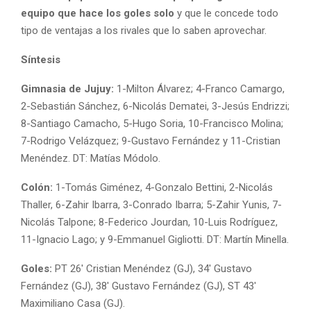
equipo que hace los goles solo
y que le concede todo
tipo de ventajas a los rivales que lo saben aprovechar.
Síntesis
Gimnasia de Jujuy:
1-Milton Álvarez; 4-Franco Camargo,
2-Sebastián Sánchez, 6-Nicolás Dematei, 3-Jesús Endrizzi;
8-Santiago Camacho, 5-Hugo Soria, 10-Francisco Molina;
7-Rodrigo Velázquez; 9-Gustavo Fernández y 11-Cristian
Menéndez. DT: Matías Módolo.
Colón:
1-Tomás Giménez, 4-Gonzalo Bettini, 2-Nicolás
Thaller, 6-Zahir Ibarra, 3-Conrado Ibarra; 5-Zahir Yunis, 7-
Nicolás Talpone; 8-Federico Jourdan, 10-Luis Rodríguez,
11-Ignacio Lago; y 9-Emmanuel Gigliotti. DT: Martín Minella.
Goles:
PT 26′ Cristian Menéndez (GJ), 34′ Gustavo
Fernández (GJ), 38′ Gustavo Fernández (GJ), ST 43′
Maximiliano Casa (GJ).