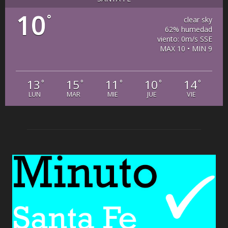
10
°
clear sky
62% humedad
viento: 0m/s SSE
MAX 10 • MIN 9
13
15
11
10
14
°
°
°
°
°
LUN
MAR
MIE
JUE
VIE