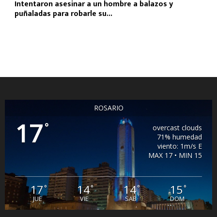
Intentaron asesinar a un hombre a balazos y
puñaladas para robarle su...
ROSARIO
17
°
overcast clouds
71% humedad
viento: 1m/s E
MAX 17 • MIN 15
17
14
14
15
°
°
°
°
JUE
VIE
SAB
DOM