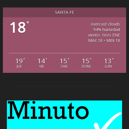
SANTA FE
18
°
overcast clouds
94% humedad
viento: 1m/s ENE
MAX 18 • MIN 18
19
14
15
15
13
°
°
°
°
°
JUE
VIE
SAB
DOM
LUN