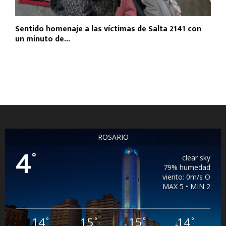
Sentido homenaje a las víctimas de Salta 2141 con
un minuto de...
ROSARIO
4
°
clear sky
79% humedad
viento: 0m/s O
MAX 5 • MIN 2
14
15
15
14
°
°
°
°