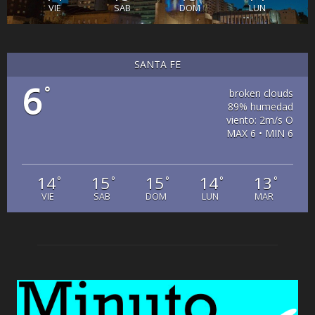
VIE
SAB
DOM
LUN
SANTA FE
6
°
broken clouds
89% humedad
viento: 2m/s O
MAX 6 • MIN 6
14
15
15
14
13
°
°
°
°
°
VIE
SAB
DOM
LUN
MAR