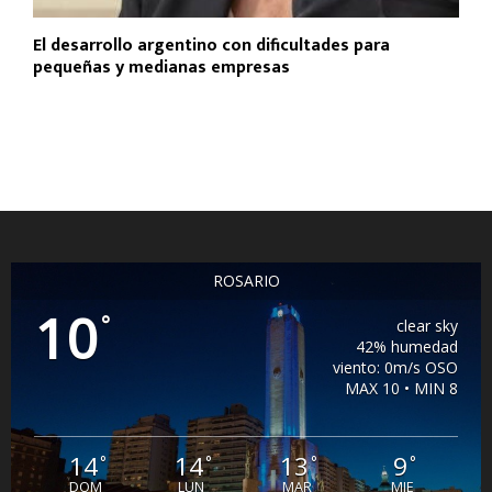
El desarrollo argentino con dificultades para
pequeñas y medianas empresas
ROSARIO
10
°
clear sky
42% humedad
viento: 0m/s OSO
MAX 10 • MIN 8
14
14
13
9
°
°
°
°
DOM
LUN
MAR
MIE