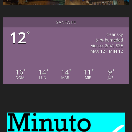
SANTA FE
12
°
clear sky
61% humedad
viento: 2m/s SSE
MAX 12 • MIN 12
16
14
14
11
9
°
°
°
°
°
DOM
LUN
MAR
MIE
JUE