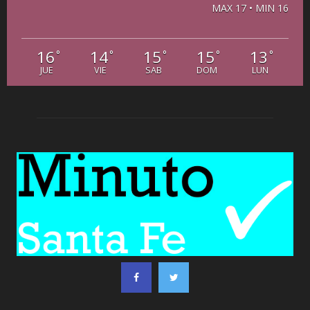
MAX 17 • MIN 16
16
14
15
15
13
°
°
°
°
°
JUE
VIE
SAB
DOM
LUN