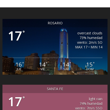
ROSARIO
17
°
overcast clouds
73% humedad
viento: 2m/s SO
MAX 17 • MIN 14
16
14
14
15
°
°
°
°
JUE
VIE
SAB
DOM
SANTA FE
17
°
light rain
74% humedad
viento: 7m/s SSO