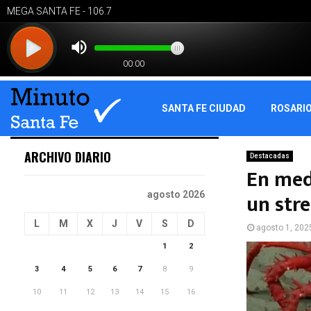
SANTA FE CIUDAD
ROSARI
ARCHIVO DIARIO
Destacadas
En medi
un str
agosto 2026
L
M
X
J
V
S
D
agosto 1, 202
1
2
3
4
5
6
7
8
9
10
11
12
13
14
15
16