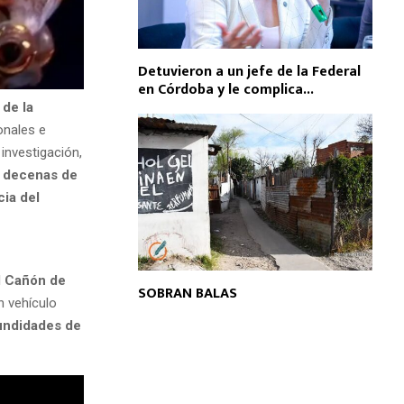
Detuvieron a un jefe de la Federal
en Córdoba y le complica...
 de la
onales e
 investigación,
ó
decenas de
ia del
l
Cañón de
SOBRAN BALAS
n vehículo
undidades de