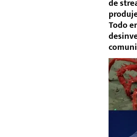
de stre
produje
Todo e
desinve
comunid