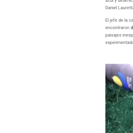
azul y dinámic
Daniel Laurett
El jefe de la
encontraron
d
paisajes ines
experimentado