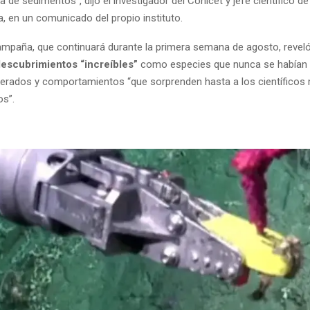
a de sedimentos”, dijo el investigador del Conicet y jefe científico de
a, en un comunicado del propio instituto.
 campaña, que continuará durante la primera semana de agosto, revel
escubrimientos “increíbles”
como especies que nunca se habían r
perados y comportamientos “que sorprenden hasta a los científicos
s”.