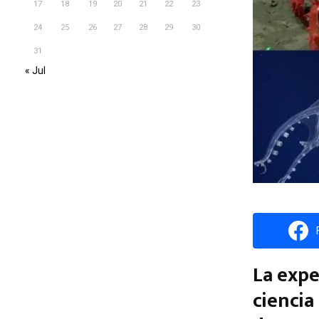
17
18
19
20
21
22
23
24
25
26
27
28
29
30
31
« Jul
La expe
ciencia