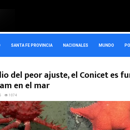
O
SANTA FE PROVINCIA
NACIONALES
MUNDO
PO
o del peor ajuste, el Conicet es fu
eam en el mar
5
1074