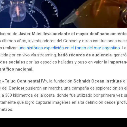
obierno de
Javier Milei lleva adelante el mayor desfinanciamiento
s últimos años, investigadores del Conicet y otras instituciones naci
s realizan
una histórica expedición en el fondo del mar argentino
. La
tida por en vivo vía streaming,
batió récords de audiencia
, gener
des sociales
por las especies halladas y puso en valor la
importanc
entífico nacional
.
re
«Talud Continental IV»
, la fundación
Schmidt Ocean Institute
e
s del
Conicet
pusieron en marcha una campaña de exploración en e
, a 300 kilómetros de la costa, donde fue utilizado por primera vez u
amente que logró capturar imágenes en alta definición desde
prof
metros
.