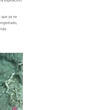
 la expedición,
ó que ya se
egistrado,
 más