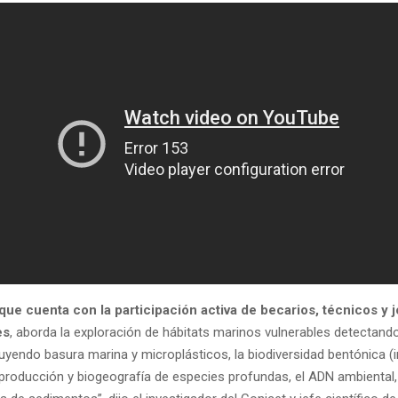
que cuenta con la participación activa de becarios, técnicos y 
es
, aborda la exploración de hábitats marinos vulnerables detectand
uyendo basura marina y microplásticos, la biodiversidad bentónica (
reproducción y biogeografía de especies profundas, el ADN ambiental,