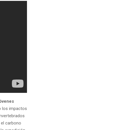
jóvenes
o los impactos
invertebrados
 el carbono