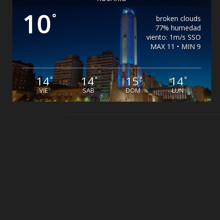
10
°
broken clouds
77% humedad
viento: 1m/s SSO
MAX 11 • MIN 9
14
14
15
14
°
°
°
°
VIE
SAB
DOM
LUN