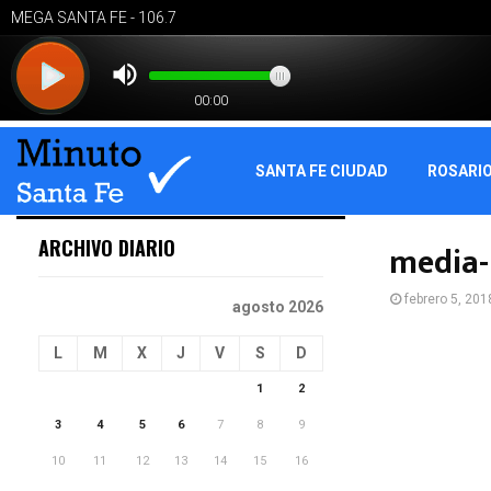
SANTA FE CIUDAD
ROSARI
ARCHIVO DIARIO
media-
febrero 5, 201
agosto 2026
L
M
X
J
V
S
D
1
2
3
4
5
6
7
8
9
10
11
12
13
14
15
16