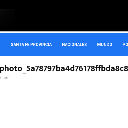
O
SANTA FE PROVINCIA
NACIONALES
MUNDO
PO
photo_5a78797ba4d76178ffbda8c
8
0