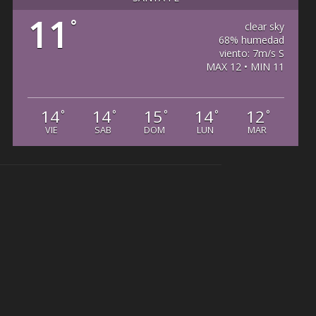
11
°
clear sky
68% humedad
viento: 7m/s S
MAX 12 • MIN 11
14
14
15
14
12
°
°
°
°
°
VIE
SAB
DOM
LUN
MAR