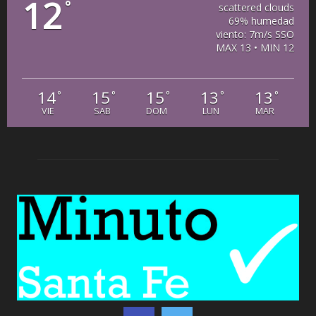
12
°
scattered clouds
69% humedad
viento: 7m/s SSO
MAX 13 • MIN 12
14
15
15
13
13
°
°
°
°
°
VIE
SAB
DOM
LUN
MAR