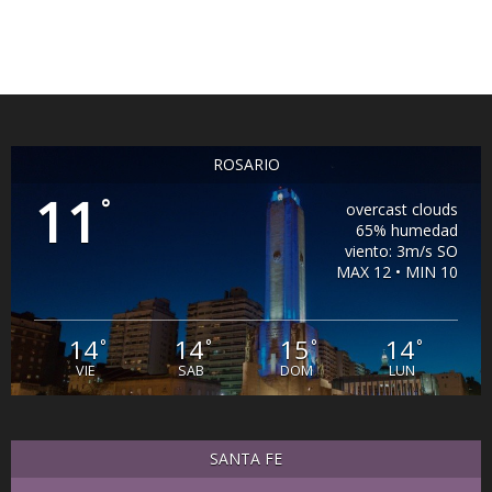
ROSARIO
11
°
overcast clouds
65% humedad
viento: 3m/s SO
MAX 12 • MIN 10
14
14
15
14
°
°
°
°
VIE
SAB
DOM
LUN
SANTA FE