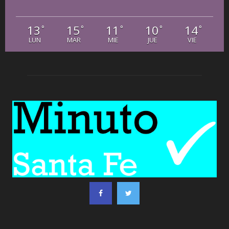
13
15
11
10
14
°
°
°
°
°
LUN
MAR
MIE
JUE
VIE