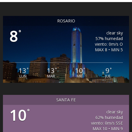
ROSARIO
8
°
clear sky
57% humedad
viento: 0m/s O
MAX 8 • MIN 5
13
13
10
9
°
°
°
°
LUN
MAR
MIE
JUE
SANTA FE
10
°
clear sky
62% humedad
viento: 0m/s SSE
MAX 10 • MIN 9