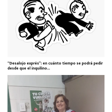
“Desalojo exprés”: en cuánto tiempo se podrá pedir
desde que el inquilino...