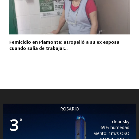
Femicidio en Piamonte: atropelló a su ex esposa
cuando salía de trabajar...
ROSARIO
3
°
clear sky
69% humedad
viento: 1m/s OSO