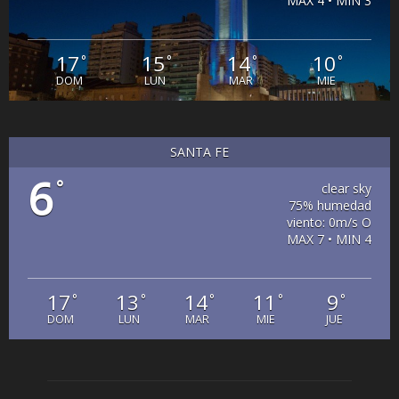
MAX 4 • MIN 3
17
15
14
10
°
°
°
°
DOM
LUN
MAR
MIE
SANTA FE
6
°
clear sky
75% humedad
viento: 0m/s O
MAX 7 • MIN 4
17
13
14
11
9
°
°
°
°
°
DOM
LUN
MAR
MIE
JUE