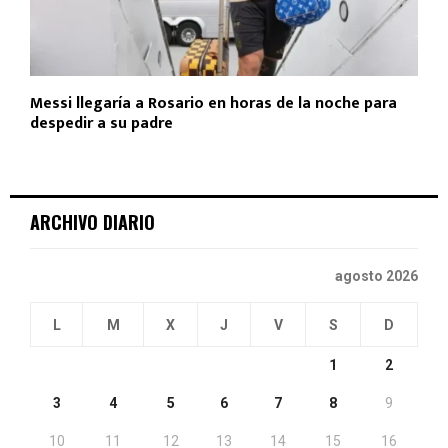
Messi llegaría a Rosario en horas de la noche para
despedir a su padre
ARCHIVO DIARIO
agosto 2026
L
M
X
J
V
S
D
1
2
3
4
5
6
7
8
9
10
11
12
13
14
15
16