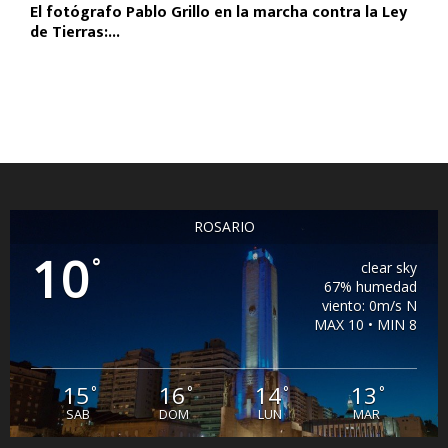
El fotógrafo Pablo Grillo en la marcha contra la Ley
de Tierras:...
ROSARIO
10
°
clear sky
67% humedad
viento: 0m/s N
MAX 10 • MIN 8
15
16
14
13
°
°
°
°
SAB
DOM
LUN
MAR