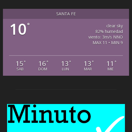
SANTA FE
10
°
clear sky
82% humedad
viento: 3m/s NNO
MAX 11 • MIN 9
15
16
13
13
11
°
°
°
°
°
SAB
DOM
LUN
MAR
MIE