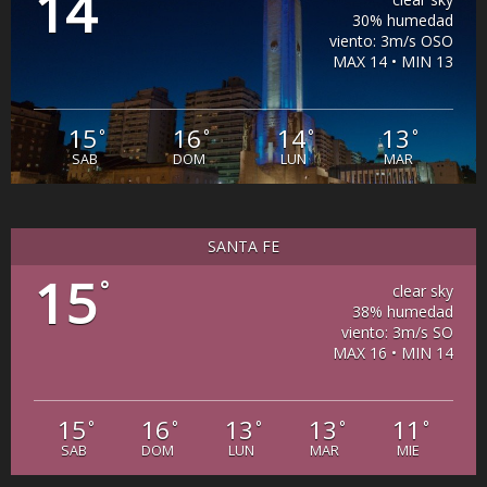
14
30% humedad
viento: 3m/s OSO
MAX 14 • MIN 13
15
16
14
13
°
°
°
°
SAB
DOM
LUN
MAR
SANTA FE
15
°
clear sky
38% humedad
viento: 3m/s SO
MAX 16 • MIN 14
15
16
13
13
11
°
°
°
°
°
SAB
DOM
LUN
MAR
MIE