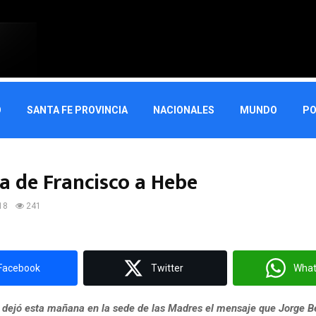
O
SANTA FE PROVINCIA
NACIONALES
MUNDO
PO
ta de Francisco a Hebe
18
241
Facebook
Twitter
Wha
 dejó esta mañana en la sede de las Madres el mensaje que Jorge Be