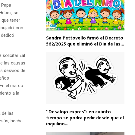
l Papa
 Hebe», se
y que tener
ibujado’ con
e dedicó
Sandra Pettovello firmó el Decreto
562/2025 que eliminó el Día de las...
solicitar «al
de las causas
os desvíos de
ueños
 En el marco
iento a la
“Desalojo exprés”: en cuánto
a de las
tiempo se podrá pedir desde que el
esús, hecha
inquilino...