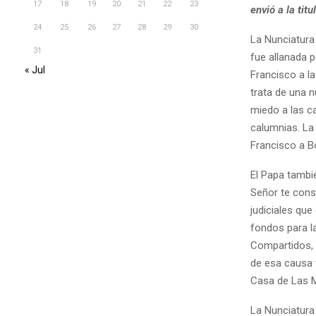
17
18
19
20
21
22
23
envió a la titu
24
25
26
27
28
29
30
La Nunciatura
31
fue allanada p
« Jul
Francisco a la
trata de una n
miedo a las c
calumnias. La 
Francisco a Bo
El Papa tambié
Señor te cons
judiciales qu
fondos para l
Compartidos, 
de esa causa f
Casa de Las Ma
La Nunciatura