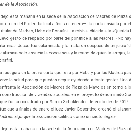
lar de la Asociación.
 dejó esta mañana en la sede de la Asociación de Madres de Plaza
or orden del Poder Judicial a fines de enero— la carta enviada por e
 titular de Madres, Hebe de Bonafini. La misiva, dirigida a la «Querida
uevo gesto de respaldo por parte del pontífice a las Madres. «No ha
alumnias. Jesús fue calumniado y lo mataron después de un juicio ‘d
calumnia solo ensucia la conciencia y la mano de quien la arroja», l
nafini.
n asegura en la breve carta que reza por Hebe y por las Madres para 
erve la salud para que puedas seguir ayudando a tanta gente». Una 
e enfrenta la Asociación de Madres de Plaza de Mayo es en torno a l
a construcción de viviendas sociales, en el proyecto denominado S
que fue administrado por Sergio Schoklender, detenido desde 2012.
ue que a finales de enero el juez Javier Cosentino ordenó el allanam
dres, algo que la asociación calificó como un «acto ilegal».
 dejó esta mañana en la sede de la Asociación de Madres de Plaza