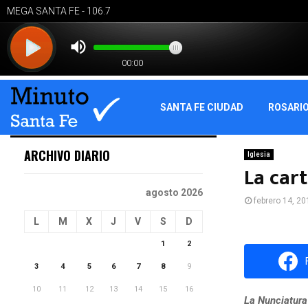
SANTA FE CIUDAD
ROSARI
ARCHIVO DIARIO
Iglesia
La car
agosto 2026
febrero 14, 20
L
M
X
J
V
S
D
1
2
3
4
5
6
7
8
9
10
11
12
13
14
15
16
La Nunciatura