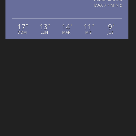
MAX 7 • MIN 5
17
13
14
11
9
°
°
°
°
°
DOM
LUN
MAR
MIE
JUE