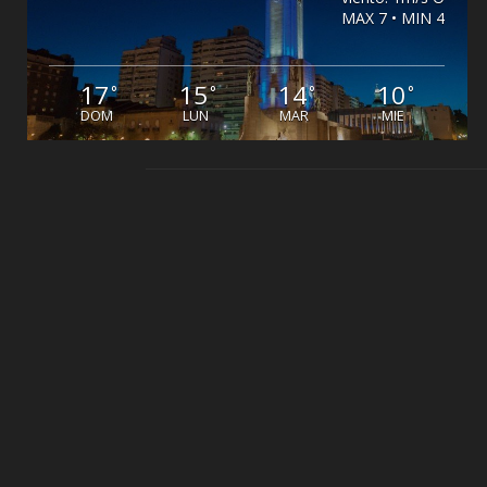
MAX 7 • MIN 4
17
15
14
10
°
°
°
°
DOM
LUN
MAR
MIE