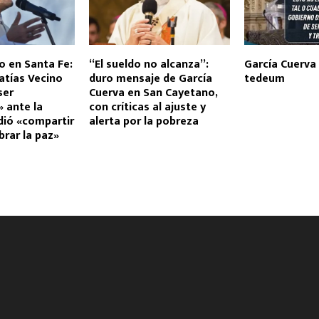
o en Santa Fe:
“El sueldo no alcanza”:
García Cuerva 
tías Vecino
duro mensaje de García
tedeum
ser
Cuerva en San Cayetano,
» ante la
con críticas al ajuste y
dió «compartir
alerta por la pobreza
brar la paz»