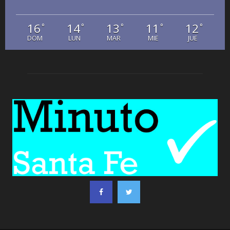
16
14
13
11
12
°
°
°
°
°
DOM
LUN
MAR
MIE
JUE