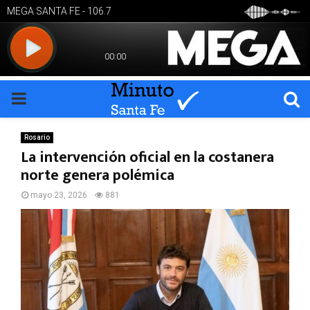
PRIMARY
MENU
Rosario
La intervención oficial en la costanera
norte genera polémica
mayo 23, 2026
881