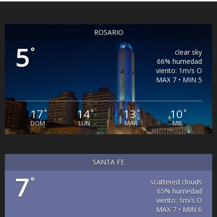
ROSARIO
5
°
clear sky
66% humedad
viento: 1m/s O
MAX 7 • MIN 5
17
14
13
10
°
°
°
°
DOM
LUN
MAR
MIE
SANTA FE
7
°
scattered clouds
65% humedad
viento: 1m/s O
MAX 7 • MIN 6