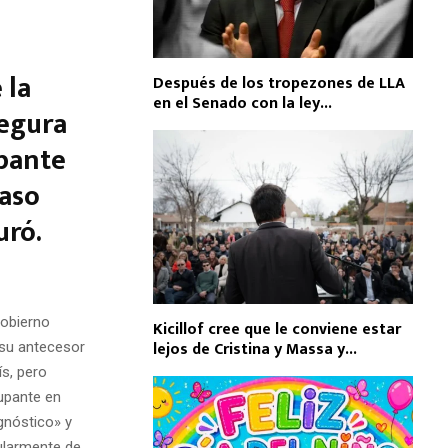
 la
Después de los tropezones de LLA
en el Senado con la ley...
segura
upante
aso
uró.
gobierno
Kicillof cree que le conviene estar
lejos de Cristina y Massa y...
su antecesor
ís, pero
upante en
gnóstico» y
cularmente de