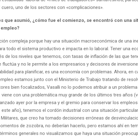
el cuero, uno de los sectores con «complicaciones».
s que asumió, ¿cómo fue el comienzo, se encontró con una si
l empleo?
ación compleja porque hay una situación macroeconómica de una ine
ra todo el sistema productivo e impacta en lo laboral. Tener una e
és de los niveles que tenemos, con tasas de inflación de las que te
 fluctúa y no le permite a los empresarios y decisores de inversione
bilidad para planificar, es una economía con problemas. Ahora, en 
 empleo estamos junto con el Ministerio de Trabajo tratando de resol
res bien focalizados, Vasalli no lo podemos atribuir a un problema
, viene con una problemática muy grande de los últimos tres años (v
canzado ayer por la empresa y el gremio para conservar los empleos
este año), tenemos el cordón industrial con una situación particula
 Militares, que creo ha tomado decisiones erróneas de desvinculaci
omentos de zozobra, no deberían hacerlo, pero estamos ahí en te
 términos generales no visualizamos que haya una situación preocu