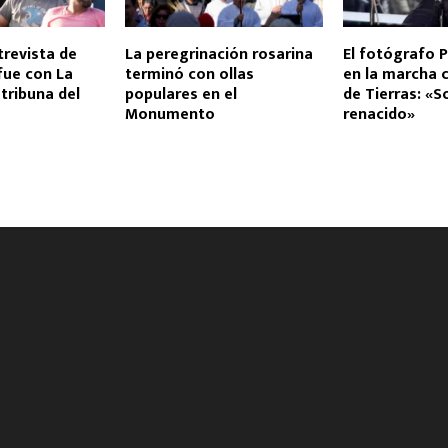
trevista de
La peregrinación rosarina
El fotógrafo P
fue con La
terminó con ollas
en la marcha c
 tribuna del
populares en el
de Tierras: «S
Monumento
renacido»