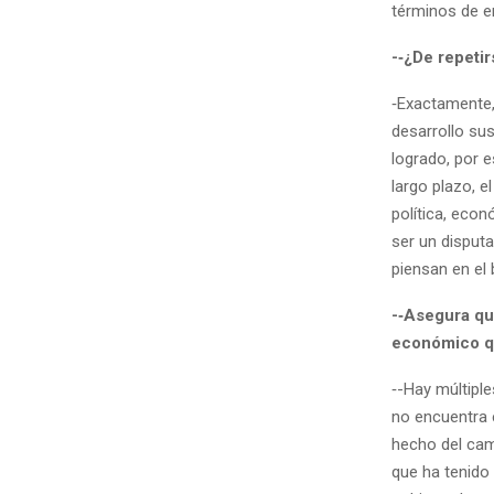
términos de 
-‑¿De repeti
‑Exactamente,
desarrollo su
logrado, por 
largo plazo, e
política, econ
ser un disputa
piensan en el
-‑Asegura qu
económico qu
‑-Hay múltipl
no encuentra e
hecho del cam
que ha tenido 