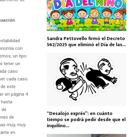
tuación
Sandra Pettovello firmó el Decreto
stabilidad
562/2025 que eliminó el Día de las...
conomía con
nemos, un tipo
s tener un
cada caso
ver cada caso.
 de este
er en página 4
 hasta
r de
“Desalojo exprés”: en cuánto
ones de
tiempo se podrá pedir desde que el
inquilino...
mas muy, muy
pante en