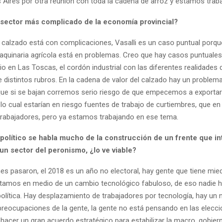
s Aires por otra reunión con toda la cadena de arroz y estamos trab
l sector más complicado de la economía provincial?
el calzado está con complicaciones, Vasalli es un caso puntual porqu
maquinaria agrícola está en problemas. Creo que hay casos puntuales 
o en Las Toscas, el cordón industrial con las diferentes realidades d
 distintos rubros. En la cadena de valor del calzado hay un problem
que si se bajan corremos serio riesgo de que empecemos a exportar
lo cual estarían en riesgo fuentes de trabajo de curtiembres, que en 
trabajadores, pero ya estamos trabajando en ese tema.
 político se habla mucho de la construcción de un frente que in
un sector del peronismo, ¿lo ve viable?
nes pasaron, el 2018 es un año no electoral, hay gente que tiene mie
tamos en medio de un cambio tecnológico fabuloso, de eso nadie h
política. Hay desplazamiento de trabajadores por tecnología, hay un
preocupaciones de la gente, la gente no está pensando en las elecci
acer un gran acuerdo estratégico para estabilizar la macro, gobiern