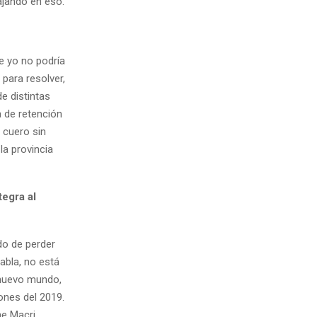
ajando en eso.
e yo no podría
para resolver,
e distintas
a de retención
 cuero sin
la provincia
tegra al
do de perder
abla, no está
 nuevo mundo,
ones del 2019.
e Macri,