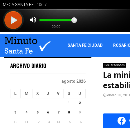
SANTA FE CIUDAD
ROSARI
ARCHIVO DIARIO
Declaraciones
La mini
estabi
agosto 2026
L
M
X
J
V
S
D
enero 18, 201
1
2
3
4
5
6
7
8
9
10
11
12
13
14
15
16