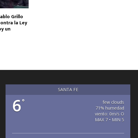
ablo Grillo
ontra la Ley
oy un
SANTA FE
6
°
few clouds
71% humedad
viento: 0m/s O
MAX 7 • MIN 5