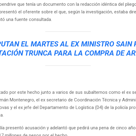
pendrive que tenía un documento con la redacción idéntica del pliego
 presentó el oferente sobre el que, según la investigación, estaba dir
tó una fuente consultada.
UTAN EL MARTES AL EX MINISTRO SAIN
ITACIÓN TRUNCA PARA LA COMPRA DE A
tado por este hecho junto a varios de sus subalternos como el ex se
mán Montenegro, el ex secretario de Coordinación Técnica y Admini
vas y el ex jefe del Departamento de Logística (D4) de la policía prov
a.
alía presentó acusación y adelantó que pedirá una pena de cinco años
17 millones de pesos por el hecho.