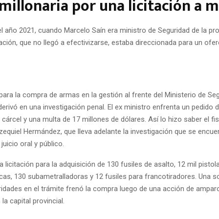
millonaria por una licitación a 
l año 2021, cuando Marcelo Saín era ministro de Seguridad de la prov
citación, que no llegó a efectivizarse, estaba direccionada para un ofe
 para la compra de armas en la gestión al frente del Ministerio de Se
erivó en una investigación penal. El ex ministro enfrenta un pedido 
cárcel y una multa de 17 millones de dólares. Así lo hizo saber el fis
zequiel Hermández, que lleva adelante la investigación que se encue
uicio oral y público.
a licitación para la adquisición de 130 fusiles de asalto, 12 mil pistol
as, 130 subametralladoras y 12 fusiles para francotiradores. Una 
aridades en el trámite frenó la compra luego de una acción de ampar
la capital provincial.