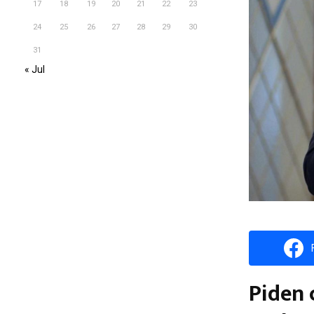
17
18
19
20
21
22
23
24
25
26
27
28
29
30
31
« Jul
Piden 