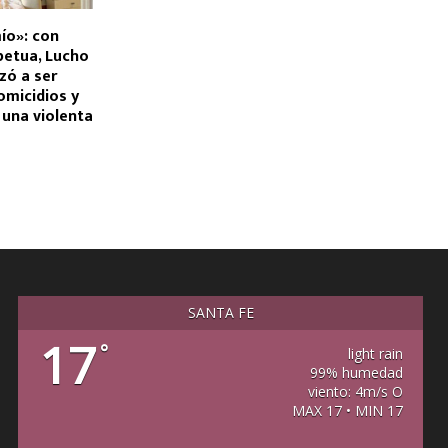
mío»: con
petua, Lucho
zó a ser
omicidios y
una violenta
SANTA FE
17
°
light rain
99% humedad
viento: 4m/s O
MAX 17 • MIN 17