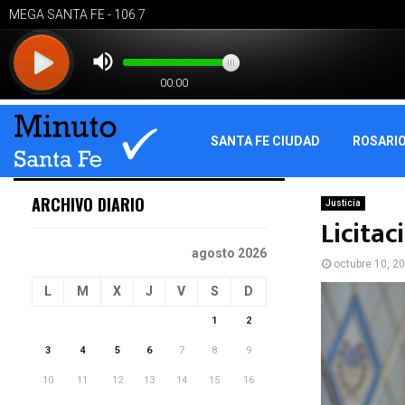
SANTA FE CIUDAD
ROSARI
ARCHIVO DIARIO
Justicia
Licita
agosto 2026
octubre 10, 2
L
M
X
J
V
S
D
1
2
3
4
5
6
7
8
9
10
11
12
13
14
15
16