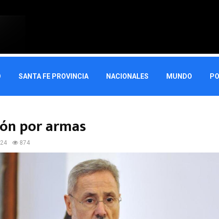
O
SANTA FE PROVINCIA
NACIONALES
MUNDO
PO
ción por armas
024
874