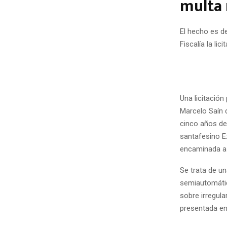
multa 
El hecho es de
Fiscalía la li
Una licitación
Marcelo Saín d
cinco años de 
santafesino E
encaminada a j
Se trata de un
semiautomátic
sobre irregul
presentada en 