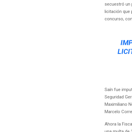
secuestró un 
licitación que
concurso, con
IMP
LIC
Saín fue impu
Seguridad Ger
Maximiliano No
Marcelo Corre
Ahora la Fisc
una multa de 