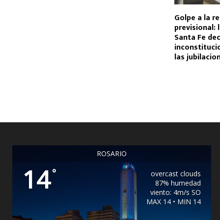
Golpe a la r
previsional: 
Santa Fe dec
inconstituci
las jubilacio
ROSARIO
14
°
overcast clouds
87% humedad
viento: 4m/s SO
MAX 14 • MIN 14