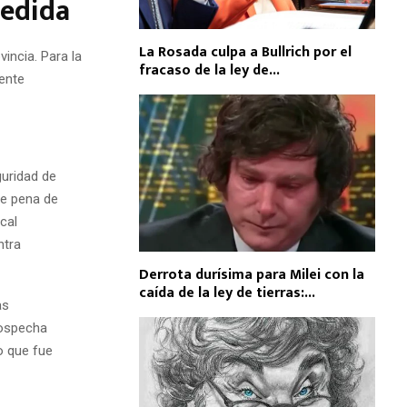
medida
La Rosada culpa a Bullrich por el
incia. Para la
fracaso de la ley de...
rente
guridad de
de pena de
cal
ntra
Derrota durísima para Milei con la
caída de la ley de tierras:...
as
sospecha
o que fue