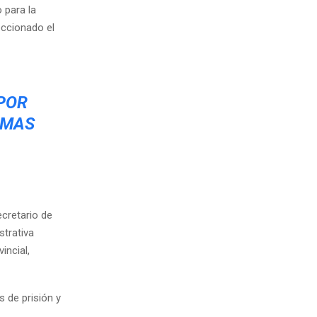
 para la
eccionado el
 POR
RMAS
cretario de
strativa
incial,
 de prisión y