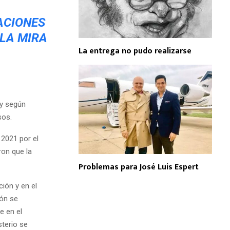
ACIONES
 LA MIRA
La entrega no pudo realizarse
 y según
sos.
 2021 por el
ron que la
Problemas para José Luis Espert
ión y en el
ión se
e en el
terio se