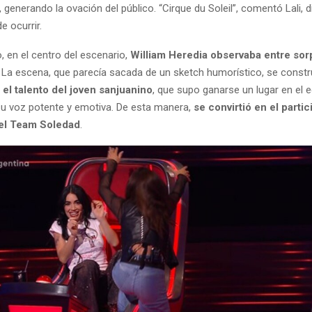
, generando la ovación del público. “Cirque du Soleil”, comentó Lali, d
e ocurrir.
, en el centro del escenario,
William Heredia observaba entre sor
. La escena, que parecía sacada de un sketch humorístico, se const
:
el talento del joven sanjuanino
, que supo ganarse un lugar en el 
u voz potente y emotiva. De esta manera,
se convirtió en el parti
el Team Soledad
.