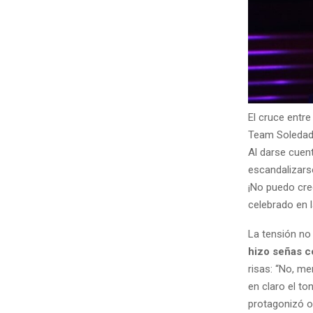
El cruce entre
Team Soleda
Al darse cuent
escandalizarse
¡No puedo cree
celebrado en l
La tensión no 
hizo señas c
risas: “No, me
en claro el to
protagonizó o