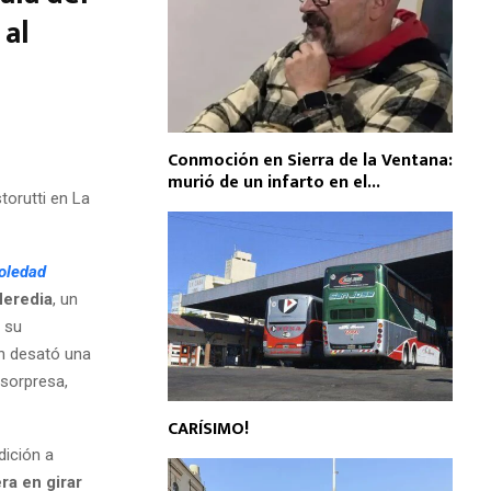
 al
Conmoción en Sierra de la Ventana:
murió de un infarto en el...
torutti en La
oledad
Heredia
, un
 su
ón desató una
 sorpresa,
CARÍSIMO!
ición a
ra en girar