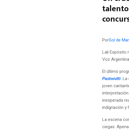
talento
concurs
Por
Sol de Mar
Lali Espósito
Voz Argentina
El último pro
Pastorutti
. La
joven cantant
interpretació
inesperada rea
indignación y
La escena com
ciegas. Apena