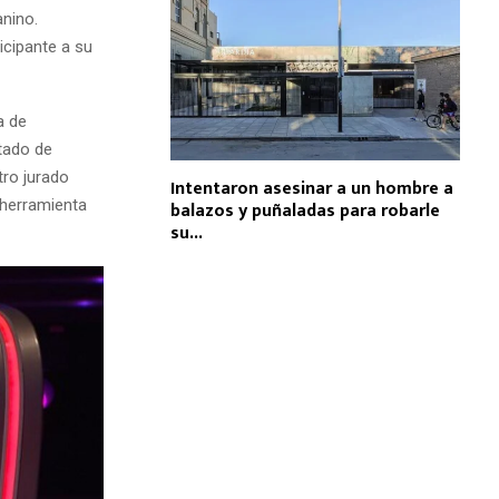
anino.
ticipante a su
a de
tado de
tro jurado
Intentaron asesinar a un hombre a
a herramienta
balazos y puñaladas para robarle
su...