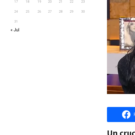
17
18
19
20
21
22
23
24
25
26
27
28
29
30
31
« Jul
Un cruc