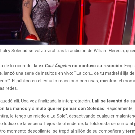
 Lali y Soledad se volvió viral tras la audición de William Heredia, qu
d
a de lo ocurrido,
la ex
Casi Ángeles
no contuvo su reacción
. Fing
, lanzó una serie de insultos en vivo: “¡La con… de tu madre! ¡Hija de
rlo!”. El público en el estudio reaccionó con risas, mientras el mom
as redes.
quedó allí. Una vez finalizada la interpretación,
Lali se levantó de su
on las manos y simuló querer pelear con Soledad
. Rápidamente, 
ntira, le tengo un miedo a La Sole”, desactivando cualquier malenten
no lúdico de la escena. Lejos de ofenderse, la folclorista se sumó al 
tro momento desopilante: se trepó al sillón de su compañera y
term