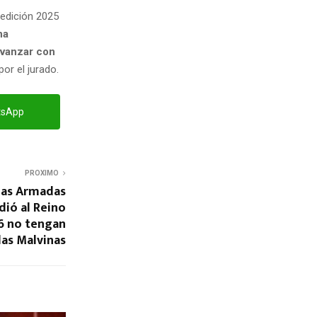
 edición 2025
na
avanzar con
or el jurado.
tsApp
PROXIMO
rzas Armadas
dió al Reino
16 no tengan
 las Malvinas