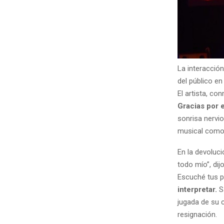
La interacció
del público en
El artista, co
Gracias por 
sonrisa nervi
musical como
En la devoluci
todo mío”, di
Escuché tus pr
interpretar.
S
jugada de su c
resignación.