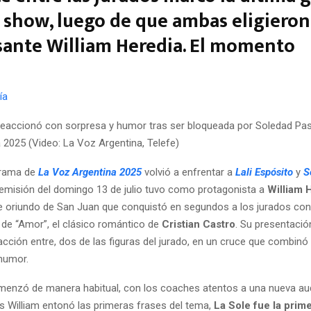
 show, luego de que ambas eligieron
ante William Heredia. El momento
ía
 reaccionó con sorpresa y humor tras ser bloqueada por Soledad Pas
 2025 (Video: La Voz Argentina, Telefe)
grama de
La Voz Argentina
2025
volvió a enfrentar a
Lali Espósito
y
S
 emisión del domingo 13 de julio tuvo como protagonista a
William 
e oriundo de San Juan que conquistó en segundos a los jurados con
n de “Amor”, el clásico romántico de
Cristian Castro
. Su presentaci
cción entre, dos de las figuras del jurado, en un cruce que combinó
 humor.
enzó de manera habitual, con los coaches atentos a una nueva aud
s William entonó las primeras frases del tema,
La Sole fue la prime