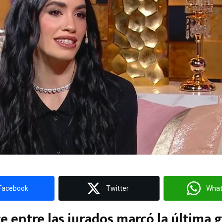
Facebook
Twitter
Wha
e entre las jurados marcó la última g