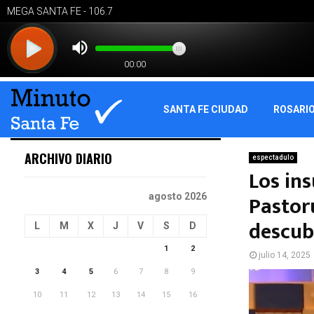
SANTA FE CIUDAD
ROSARI
ARCHIVO DIARIO
espectadulo
Los ins
Pastor
agosto 2026
descub
L
M
X
J
V
S
D
1
2
julio 14, 2025
3
4
5
6
7
8
9
10
11
12
13
14
15
16