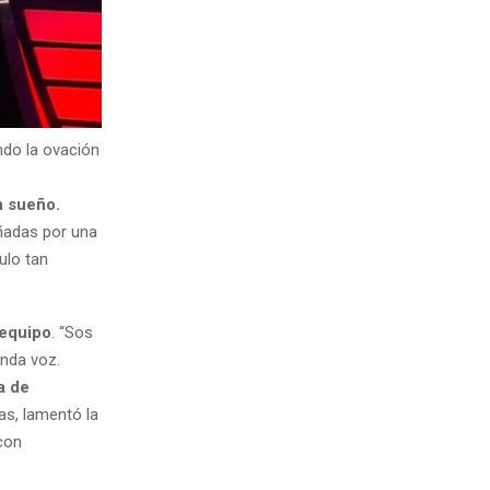
ndo la ovación
n sueño.
ñadas por una
ulo tan
 equipo
. “Sos
inda voz.
a de
sas, lamentó la
 con