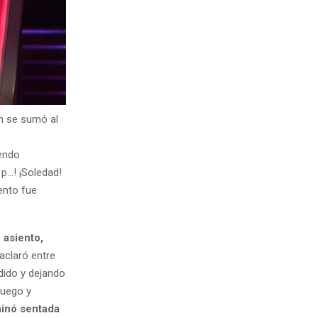
ien se sumó al
iendo
 p…! ¡Soledad!
ento fue
 asiento,
aclaró entre
dido y dejando
juego y
inó sentada