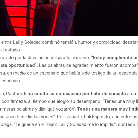
n entre Lali y Soledad combinó tensión, humor y complicidad, desata
 el estudio
nmovido por la devolución del jurado, expresó:
“Estoy cumpliendo u
esta oportunidad”.
Las palabras de agradecimiento fueron acompa
osa, en medio de un escenario que había sido testigo de un espectác
 escénico.
ón, Pastorutti
no ocultó su entusiasmo por haberlo sumado a su
jo con firmeza, al tiempo que elogió su desempeño: “Tenés una muy l
imeras palabras y dije ‘qué vozarrón’.
Tenés una manera muy lind
an Juan tiene lindas voces”. Por su parte, Lali Espósito, aún entre ri
olega. “Te quería en el Team Lali y Soledad me lo impidió”, confesó