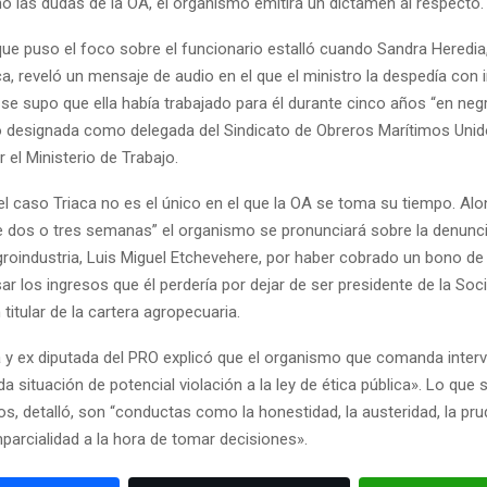
o las dudas de la OA, el organismo emitirá un dictamen al respecto.
que puso el foco sobre el funcionario estalló cuando Sandra Heredia
aca, reveló un mensaje de audio en el que el ministro la despedía con 
se supo que ella había trabajado para él durante cinco años “en neg
o designada como delegada del Sindicato de Obreros Marítimos Uni
r el Ministerio de Trabajo.
el caso Triaca no es el único en el que la OA se toma su tiempo. Alo
e dos o tres semanas” el organismo se pronunciará sobre la denunci
groindustria, Luis Miguel Etchevehere, por haber cobrado un bono de
 los ingresos que él perdería por dejar de ser presidente de la Soc
 titular de la cartera agropecuaria.
a y ex diputada del PRO explicó que el organismo que comanda interv
da situación de potencial violación a la ley de ética pública». Lo que
os, detalló, son “conductas como la honestidad, la austeridad, la pru
imparcialidad a la hora de tomar decisiones».