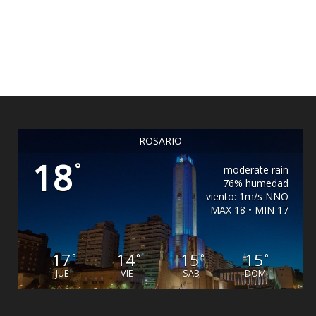
ROSARIO
18
°
moderate rain
76% humedad
viento: 1m/s NNO
MAX 18 • MIN 17
17
14
15
15
°
°
°
°
JUE
VIE
SAB
DOM