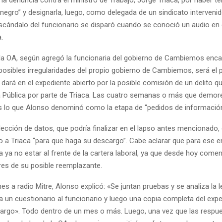
egro” y designarla, luego, como delegada de un sindicato intervenid
escándalo del funcionario se disparó cuando se conoció un audio en e
.
 la OA, según agregó la funcionaria del gobierno de Cambiemos enc
 posibles irregularidades del propio gobierno de Cambiemos, será el
dará en el expediente abierto por la posible comisión de un delito q
ca Pública por parte de Triaca. Las cuatro semanas o más que demor
s lo que Alonso denominó como la etapa de “pedidos de informació
ección de datos, que podría finalizar en el lapso antes mencionado, 
do a Triaca “para que haga su descargo”. Cabe aclarar que para ese e
a ya no estar al frente de la cartera laboral, ya que desde hoy come
res de su posible reemplazante.
es a radio Mitre, Alonso explicó: «Se juntan pruebas y se analiza la l
a un cuestionario al funcionario y luego una copia completa del exp
argo». Todo dentro de un mes o más. Luego, una vez que las respu