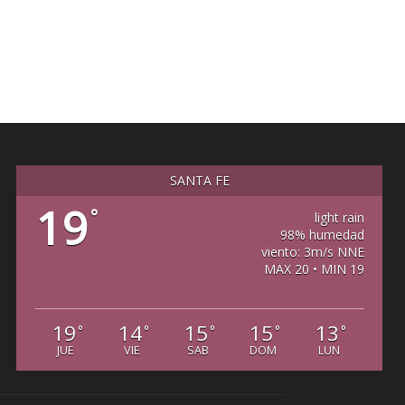
SANTA FE
19
°
light rain
98% humedad
viento: 3m/s NNE
MAX 20 • MIN 19
19
14
15
15
13
°
°
°
°
°
JUE
VIE
SAB
DOM
LUN