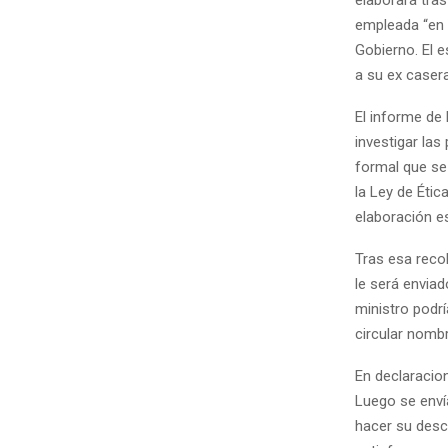
empleada “en n
Gobierno. El 
a su ex casera
El informe de
investigar las
formal que se 
la Ley de Éti
elaboración e
Tras esa recol
le será envia
ministro podrí
circular nomb
En declaracion
Luego se enví
hacer su desc