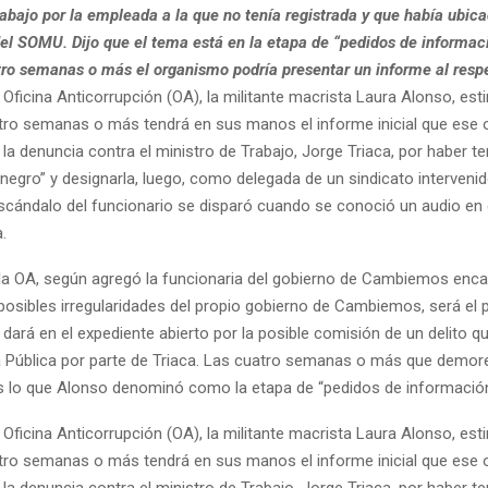
abajo por la empleada a la que no tenía registrada y que había ubica
del SOMU. Dijo que el tema está en la etapa de “pedidos de informac
tro semanas o más el organismo podría presentar un informe al resp
la Oficina Anticorrupción (OA), la militante macrista Laura Alonso, es
tro semanas o más tendrá en sus manos el informe inicial que ese
 la denuncia contra el ministro de Trabajo, Jorge Triaca, por haber t
egro” y designarla, luego, como delegada de un sindicato intervenid
escándalo del funcionario se disparó cuando se conoció un audio en e
.
 la OA, según agregó la funcionaria del gobierno de Cambiemos enc
 posibles irregularidades del propio gobierno de Cambiemos, será el
dará en el expediente abierto por la posible comisión de un delito q
ca Pública por parte de Triaca. Las cuatro semanas o más que demor
s lo que Alonso denominó como la etapa de “pedidos de información
la Oficina Anticorrupción (OA), la militante macrista Laura Alonso, es
tro semanas o más tendrá en sus manos el informe inicial que ese
 la denuncia contra el ministro de Trabajo, Jorge Triaca, por haber t