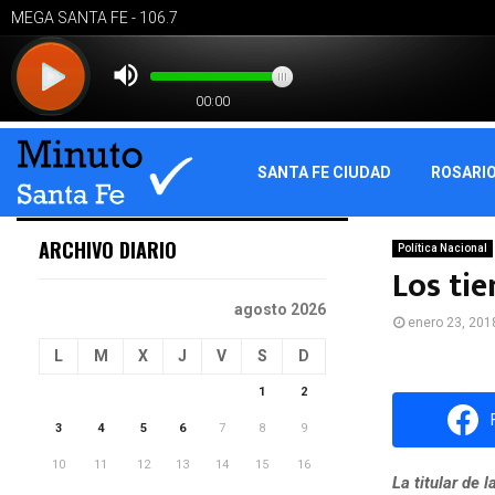
SANTA FE CIUDAD
ROSARI
ARCHIVO DIARIO
Política Nacional
Los ti
agosto 2026
enero 23, 201
L
M
X
J
V
S
D
1
2
3
4
5
6
7
8
9
10
11
12
13
14
15
16
La titular de 