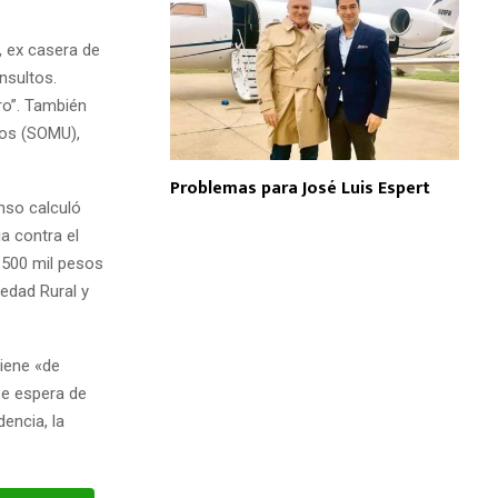
, ex casera de
insultos.
ro”. También
dos (SOMU),
Problemas para José Luis Espert
nso calculó
a contra el
 500 mil pesos
iedad Rural y
iene «de
 se espera de
dencia, la