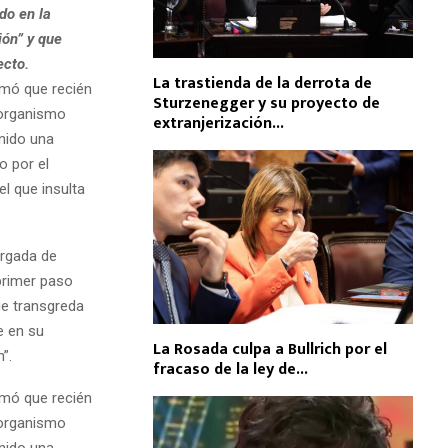
do en la
ión” y que
ecto.
La trastienda de la derrota de
timó que recién
Sturzenegger y su proyecto de
 organismo
extranjerización...
enido una
o por el
l que insulta
argada de
 primer paso
ue transgreda
e en su
La Rosada culpa a Bullrich por el
”.
fracaso de la ley de...
timó que recién
 organismo
enido una