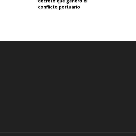
decreto que generó el
conflicto portuario