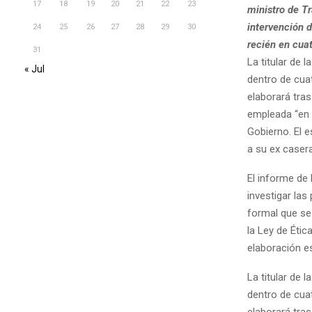
17
18
19
20
21
22
23
ministro de Tr
intervención 
24
25
26
27
28
29
30
recién en cua
31
La titular de 
« Jul
dentro de cua
elaborará tras
empleada “en n
Gobierno. El 
a su ex casera
El informe de
investigar las
formal que se 
la Ley de Éti
elaboración e
La titular de 
dentro de cua
elaborará tras