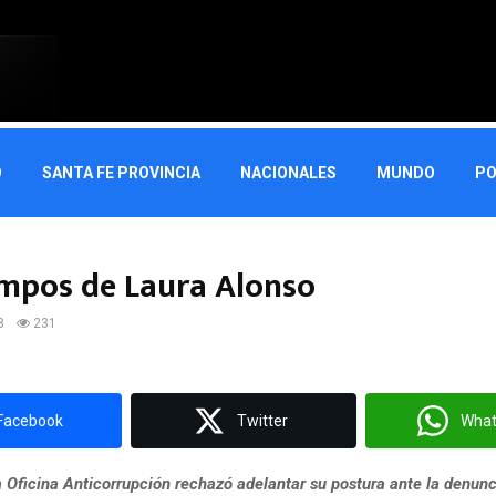
O
SANTA FE PROVINCIA
NACIONALES
MUNDO
PO
empos de Laura Alonso
8
231
Facebook
Twitter
Wha
la Oficina Anticorrupción rechazó adelantar su postura ante la denunc