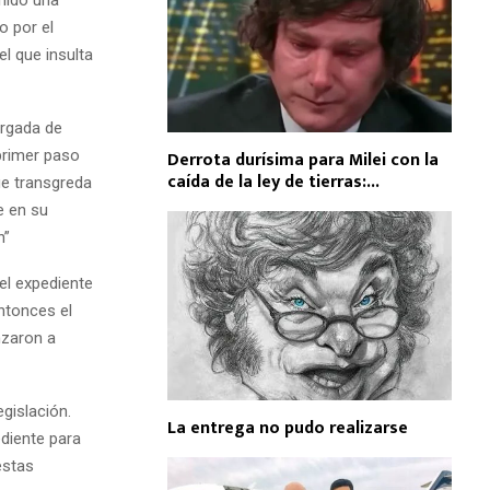
o por el
l que insulta
argada de
 primer paso
Derrota durísima para Milei con la
caída de la ley de tierras:...
ue transgreda
e en su
n”
el expediente
ntonces el
nzaron a
egislación.
La entrega no pudo realizarse
ediente para
estas