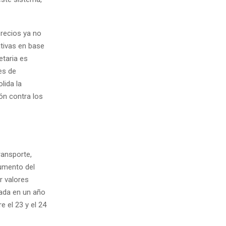
precios ya no
ativas en base
etaria es
es de
lida la
ón contra los
ansporte,
aumento del
r valores
sada en un año
 el 23 y el 24