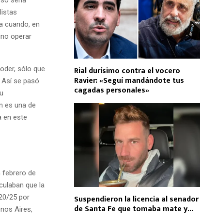
listas
ea cuando, en
sino operar
oder, sólo que
Rial durísimo contra el vocero
Ravier: «Seguí mandándote tus
. Así se pasó
cagadas personales»
Su
ón es una de
a en este
 febrero de
culaban que la
 20/25 por
Suspendieron la licencia al senador
de Santa Fe que tomaba mate y...
enos Aires,