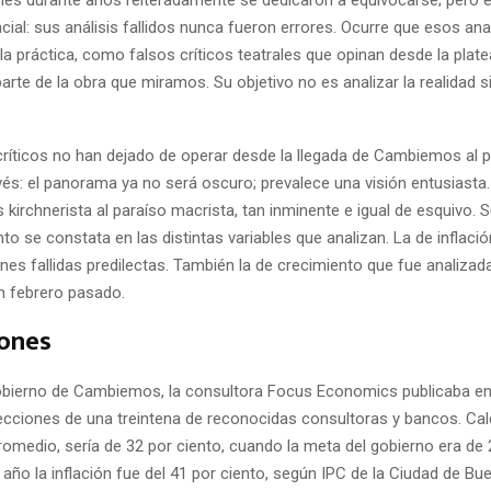
ncial: sus análisis fallidos nunca fueron errores. Ocurre que esos ana
la práctica, como falsos críticos teatrales que opinan desde la plat
parte de la obra que miramos. Su objetivo no es analizar la realidad 
críticos no han dejado de operar desde la llegada de Cambiemos al p
vés: el panorama ya no será oscuro; prevalece una visión entusiasta
s kirchnerista al paraíso macrista, tan inminente e igual de esquivo. 
 se constata en las distintas variables que analizan. La de inflaci
es fallidas predilectas. También la de crecimiento que fue analizad
 febrero pasado.
iones
 gobierno de Cambiemos, la consultora Focus Economics publicaba en
ecciones de una treintena de reconocidas consultoras y bancos. Cal
promedio, sería de 32 por ciento, cuando la meta del gobierno era de
 año la inflación fue del 41 por ciento, según IPC de la Ciudad de Bu