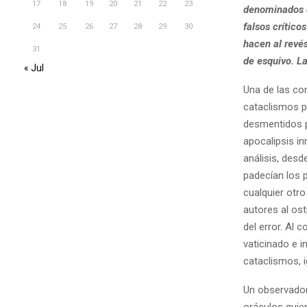
17
18
19
20
21
22
23
denominados e
falsos crítico
24
25
26
27
28
29
30
hacen al revés
31
de esquivo. La
« Jul
Una de las co
cataclismos p
desmentidos po
apocalipsis i
análisis, des
padecían los 
cualquier otr
autores al os
del error. Al 
vaticinado e i
cataclismos, i
Un observado
oráculos quie