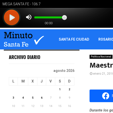
SANTA FE CIUDAD
ROSARI
ARCHIVO DIARIO
Política Nacional
Maestr
agosto 2026
enero 21, 201
L
M
X
J
V
S
D
1
2
3
4
5
6
7
8
9
10
11
12
13
14
15
16
Durante los go