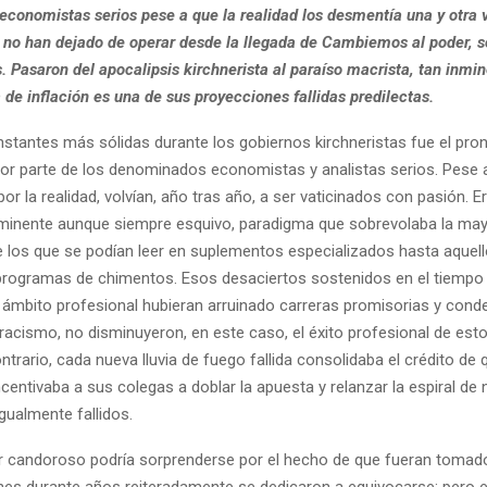
conomistas serios pese a que la realidad los desmentía una y otra v
s no han dejado de operar desde la llegada de Cambiemos al poder, s
. Pasaron del apocalipsis kirchnerista al paraíso macrista, tan inmin
 de inflación es una de sus proyecciones fallidas predilectas.
nstantes más sólidas durante los gobiernos kirchneristas fue el pro
or parte de los denominados economistas y analistas serios. Pese 
r la realidad, volvían, año tras año, a ser vaticinados con pasión. 
nminente aunque siempre esquivo, paradigma que sobrevolaba la may
de los que se podían leer en suplementos especializados hasta aquel
programas de chimentos. Esos desaciertos sostenidos en el tiempo
o ámbito profesional hubieran arruinado carreras promisorias y con
tracismo, no disminuyeron, en este caso, el éxito profesional de es
contrario, cada nueva lluvia de fuego fallida consolidaba el crédito de 
ncentivaba a sus colegas a doblar la apuesta y relanzar la espiral de
gualmente fallidos.
r candoroso podría sorprenderse por el hecho de que fueran toma
nes durante años reiteradamente se dedicaron a equivocarse; pero e