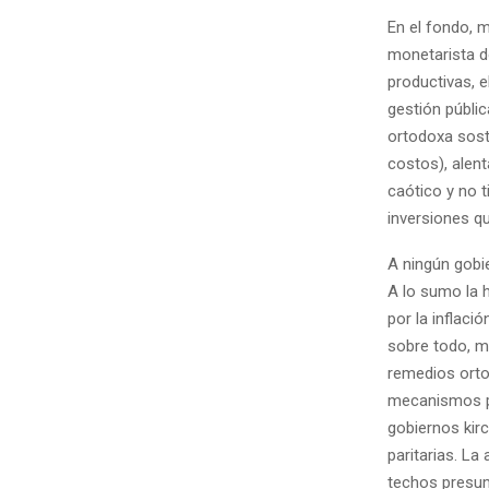
En el fondo, má
monetarista do
productivas, e
gestión públic
ortodoxa sosti
costos), alent
caótico y no t
inversiones qu
A ningún gobie
A lo sumo la 
por la inflaci
sobre todo, m
remedios orto
mecanismos par
gobiernos kirc
paritarias. La
techos presum