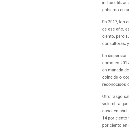
índice utiliza
gobierno en u
En 2017, los e
de ese año, e
ciento, pero f
consultoras, y
La dispersión
como en 2017.
en manada de l
coincide o co
reconocidos 
Otro rasgo sa
vislumbra que
caso, en abril
14 por ciento
por ciento en