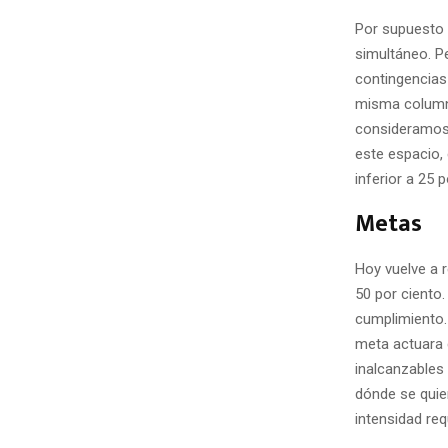
Por supuesto q
simultáneo. Pe
contingencias 
misma columna
consideramos 
este espacio, 
inferior a 25 p
Metas
Hoy vuelve a 
50 por ciento
cumplimiento. 
meta actuara 
inalcanzables 
dónde se quier
intensidad req