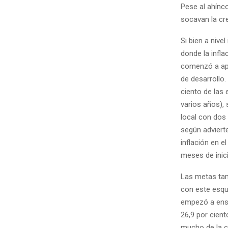
Pese al ahínc
socavan la cre
Si bien a nive
donde la infla
comenzó a apl
de desarrollo.
ciento de las 
varios años), 
local con dos
según advierte
inflación en 
meses de inic
Las metas ta
con este esque
empezó a ensa
26,9 por cien
mucho de la cr