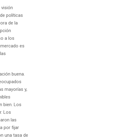
 visión
de políticas
ora de la
epción
so a los
El mercado es
 las
lación buena.
reocupados
as mayorías y,
ibles
n bien. Los
r. Los
saron las
 por fijar
on una tasa de