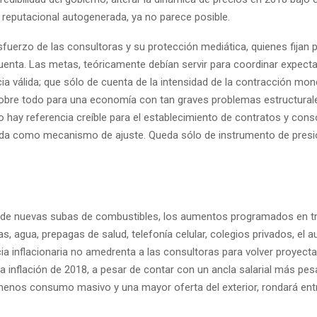
 reputacional autogenerada, ya no parece posible.
sfuerzo de las consultoras y su protección mediática, quienes fijan 
uenta. Las metas, teóricamente debían servir para coordinar expect
ia válida; que sólo de cuenta de la intensidad de la contracción mon
 sobre todo para una economía con tan graves problemas estructural
no hay referencia creíble para el establecimiento de contratos y conso
ada como mecanismo de ajuste. Queda sólo de instrumento de presi
de nuevas subas de combustibles, los aumentos programados en tr
gas, agua, prepagas de salud, telefonía celular, colegios privados, el 
rcia inflacionaria no amedrenta a las consultoras para volver proyecta
 La inflación de 2018, a pesar de contar con un ancla salarial más pe
 menos consumo masivo y una mayor oferta del exterior, rondará entre