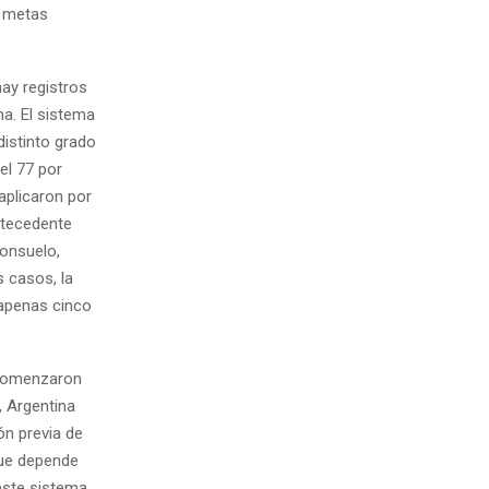
s metas
hay registros
na. El sistema
distinto grado
el 77 por
aplicaron por
antecedente
consuelo,
s casos, la
 apenas cinco
 comenzaron
, Argentina
ón previa de
que depende
este sistema,