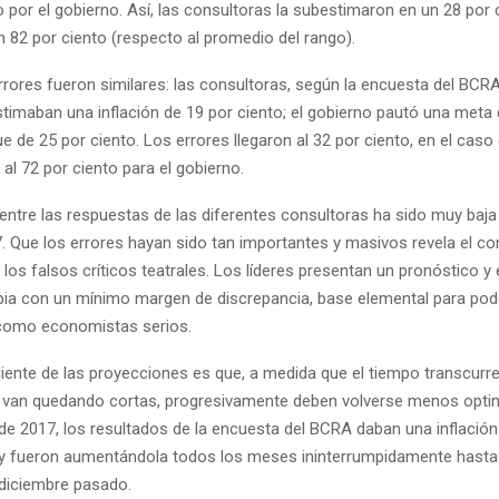
do por el gobierno. Así, las consultoras la subestimaron en un 28 por c
n 82 por ciento (respecto al promedio del rango).
rrores fueron similares: las consultoras, según la encuesta del BCRA
stimaban una inflación de 19 por ciento; el gobierno pautó una meta 
ue de 25 por ciento. Los errores llegaron al 32 por ciento, en el caso 
 al 72 por ciento para el gobierno.
 entre las respuestas de las diferentes consultoras ha sido muy baja
 Que los errores hayan sido tan importantes y masivos revela el 
os falsos críticos teatrales. Los líderes presentan un pronóstico y 
pia con un mínimo margen de discrepancia, base elemental para pod
como economistas serios.
liente de las proyecciones es que, a medida que el tiempo transcurre
 van quedando cortas, progresivamente deben volverse menos optim
 de 2017, los resultados de la encuesta del BCRA daban una inflació
 y fueron aumentándola todos los meses ininterrumpidamente hasta l
 diciembre pasado.