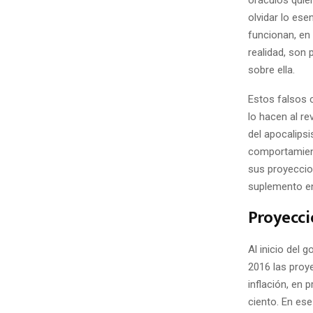
olvidar lo ese
funcionan, en 
realidad, son 
sobre ella.
Estos falsos 
lo hacen al re
del apocalipsi
comportamiento
sus proyeccion
suplemento en
Proyecc
Al inicio del
2016 las proy
inflación, en 
ciento. En ese