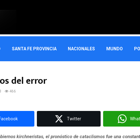
O
SANTA FE PROVINCIA
NACIONALES
MUNDO
PO
os del error
8
466
Facebook
Twitter
Wha
biernos kirchneristas, el pronóstico de cataclismos fue una constant