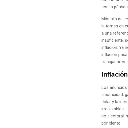
con la pérdida
Más allá del e
la toman en c
a una referenc
insuficiente,
inflación. Ya 
inflación pas
trabajadores.
Inflación
Los anuncios 
electricidad, 
dólar y la ine
irrealizables.
no electoral,
por ciento.