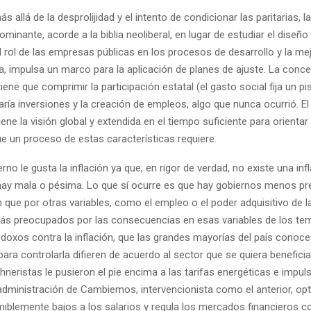
s allá de la desprolijidad y el intento de condicionar las paritarias, la
minante, acorde a la biblia neoliberal, en lugar de estudiar el diseño 
l rol de las empresas públicas en los procesos de desarrollo y la mej
a, impulsa un marco para la aplicación de planes de ajuste. La conc
ene que comprimir la participación estatal (el gasto social fija un pi
aría inversiones y la creación de empleos, algo que nunca ocurrió. 
iene la visión global y extendida en el tiempo suficiente para orientar
e un proceso de estas características requiere.
rno le gusta la inflación ya que, en rigor de verdad, no existe una inf
hay mala o pésima. Lo que sí ocurre es que hay gobiernos menos p
ón que por otras variables, como el empleo o el poder adquisitivo de l
ás preocupados por las consecuencias en esas variables de los tem
doxos contra la inflación, que las grandes mayorías del país conoce
a controlarla difieren de acuerdo al sector que se quiera beneficia
hneristas le pusieron el pie encima a las tarifas energéticas e impul
 administración de Cambiemos, intervencionista como el anterior, opta
iblemente bajos a los salarios y regula los mercados financieros c