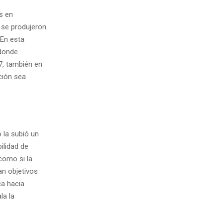
s en
o se produjeron
 En esta
 donde
7, también en
ción sea
 la subió un
ilidad de
como si la
an objetivos
ca hacia
la la