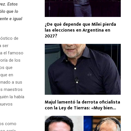
ez. Estos
ólo que lo
ente e igual
¿De qué depende que Milei pierda
las elecciones en Argentina en
2027?
nóstico de
a ser
Era el famoso
oría de los
los que
 que en
denado a sus
tos maestros
quién la había
Majul lamentó la derrota oficialista
 nuevos
con la Ley de Tierras: «Muy bien...
dos como
so sería