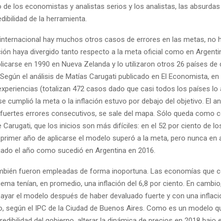
o de los economistas y analistas serios y los analistas, las absurda
dibilidad de la herramienta.
l internacional hay muchos otros casos de errores en las metas, no 
ción haya divergido tanto respecto a la meta oficial como en Argenti
icarse en 1990 en Nueva Zelanda y lo utilizaron otros 26 países de 
 Según el análisis de Matías Carugati publicado en El Economista, en 
experiencias (totalizan 472 casos dado que casi todos los países lo 
se cumplió la meta o la inflación estuvo por debajo del objetivo. El 
 fuertes errores consecutivos, se sale del mapa. Sólo queda como 
 Carugati, que los inicios son más difíciles: en el 52 por ciento de lo
el primer año de aplicarse el modelo superó a la meta, pero nunca en
iado el año como sucedió en Argentina en 2016.
mbién fueron empleadas de forma inoportuna. Las economías que
ma tenían, en promedio, una inflación del 6,8 por ciento. En cambio
yar el modelo después de haber devaluado fuerte y con una inflaci
to, según el IPC de la Ciudad de Buenos Aires. Como es un modelo 
edibilidad del gobierno, alterar la dinámica de precios en 2018 bajo 