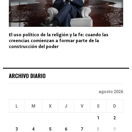
El uso político de la religión y la fe: cuando las
creencias comienzan a formar parte de la
construcción del poder
ARCHIVO DIARIO
agosto 2026
L
M
X
J
V
S
D
1
2
3
4
5
6
7
8
9