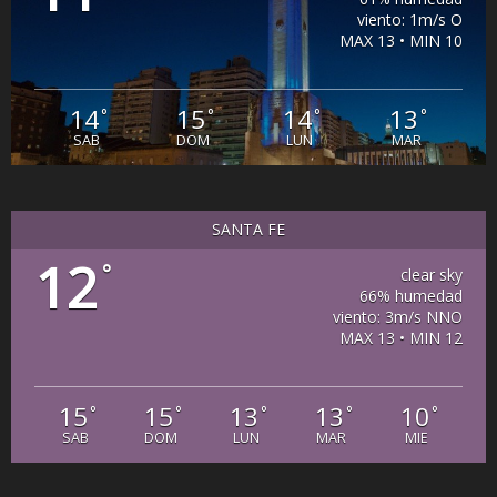
viento: 1m/s O
MAX 13 • MIN 10
14
15
14
13
°
°
°
°
SAB
DOM
LUN
MAR
SANTA FE
12
°
clear sky
66% humedad
viento: 3m/s NNO
MAX 13 • MIN 12
15
15
13
13
10
°
°
°
°
°
SAB
DOM
LUN
MAR
MIE