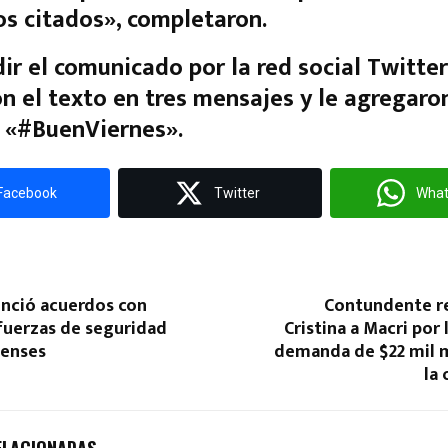
s citados»
, completaron.
dir el comunicado por la red social Twitter
on el texto en tres mensajes y le agregaro
 «#BuenViernes».
Facebook
Twitter
Wha
unció acuerdos con
Contundente r
fuerzas de seguridad
Cristina a Macri por 
enses
demanda de $22 mil m
la 
ELACIONADAS