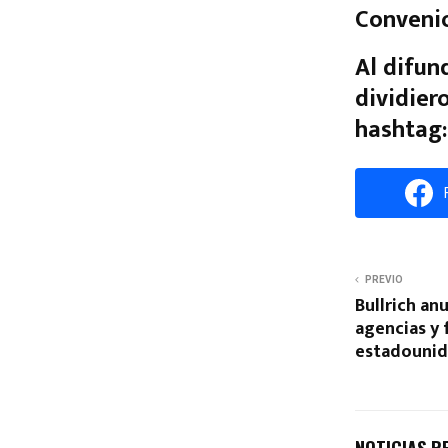
Convenio
Al difun
dividier
hashtag:
PREVIO
Bullrich an
agencias y 
estadounid
NOTICIAS R