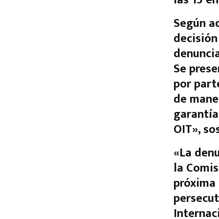
Según ad
decisión
denuncia
Se pres
por part
de maner
garantía
OIT»
, so
«La denu
la Comis
próxima 
persecut
Internac