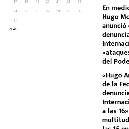
17
18
19
20
21
22
23
En medio
24
25
26
27
28
29
30
Hugo Moy
31
anunció 
« Jul
denuncia
Internac
«ataques
del Poder
«Hugo An
de la Fe
denuncia
Internac
a las 16»
multitud
las 15 en