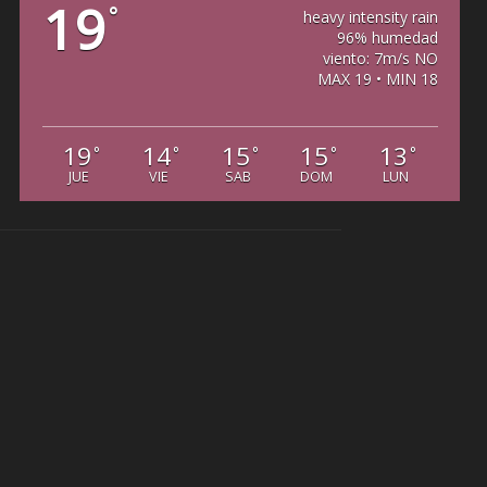
19
°
heavy intensity rain
96% humedad
viento: 7m/s NO
MAX 19 • MIN 18
19
14
15
15
13
°
°
°
°
°
JUE
VIE
SAB
DOM
LUN