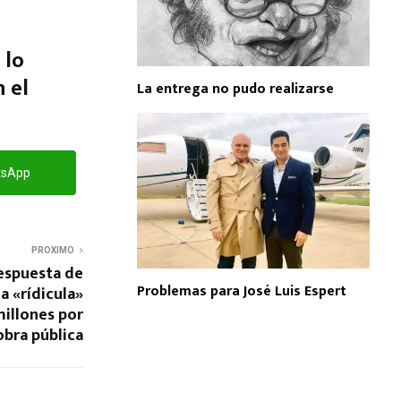
 lo
n el
La entrega no pudo realizarse
tsApp
PROXIMO
espuesta de
Problemas para José Luis Espert
la «rídicula»
illones por
obra pública