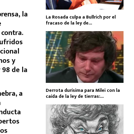
rensa, la
La Rosada culpa a Bullrich por el
e
fracaso de la ley de...
 contra.
ufridos
cional
hos y
 98 de la
Derrota durísima para Milei con la
nebra, a
caída de la ley de tierras:...
a
onducta
pertos
los