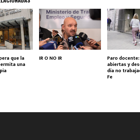
pera que la
IR O NO IR
Paro docente:
ermita una
abiertas y de
pia
día no trabaj
Fe