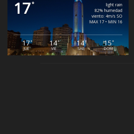
17
°
light rain
82% humedad
viento: 4m/s SO
MAX 17 • MIN 16
17
14
14
15
°
°
°
°
JUE
VIE
SAB
DOM