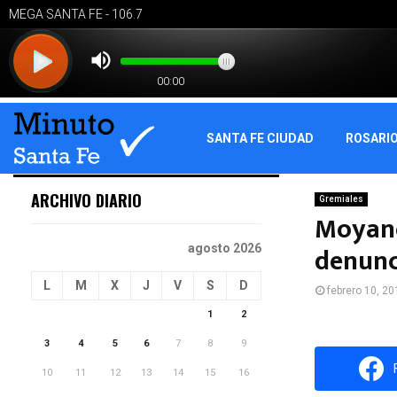
SANTA FE CIUDAD
ROSARI
ARCHIVO DIARIO
Gremiales
Moyano
denunc
agosto 2026
L
M
X
J
V
S
D
febrero 10, 20
1
2
3
4
5
6
7
8
9
10
11
12
13
14
15
16