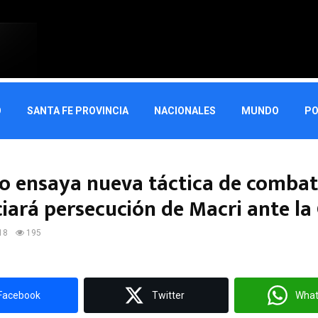
O
SANTA FE PROVINCIA
NACIONALES
MUNDO
PO
 ensaya nueva táctica de combat
iará persecución de Macri ante la
18
195
Facebook
Twitter
Wha