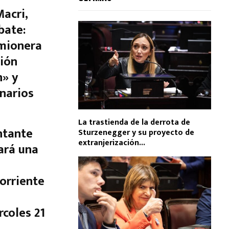
acri,
bate:
amionera
ción
n» y
narios
La trastienda de la derrota de
ntante
Sturzenegger y su proyecto de
extranjerización...
ará una
corriente
coles 21