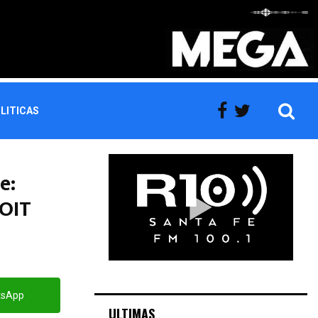
LITICAS
e:
 OIT
tsApp
ULTIMAS