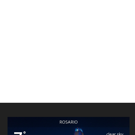
ROSARIO
°
clear sky