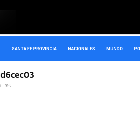
O
SANTA FE PROVINCIA
NACIONALES
MUNDO
PO
9d6cec03
8
0