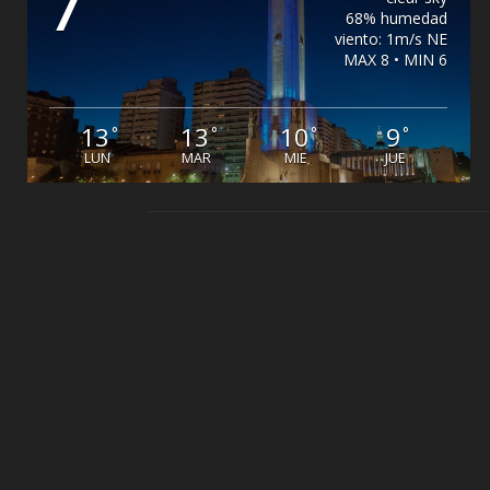
7
68% humedad
viento: 1m/s NE
MAX 8 • MIN 6
13
13
10
9
°
°
°
°
LUN
MAR
MIE
JUE