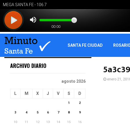
SANTA FE CIUDAD
ROSARI
ARCHIVO DIARIO
5a3c3
enero 21, 201
agosto 2026
L
M
X
J
V
S
D
1
2
3
4
5
6
7
8
9
10
11
12
13
14
15
16