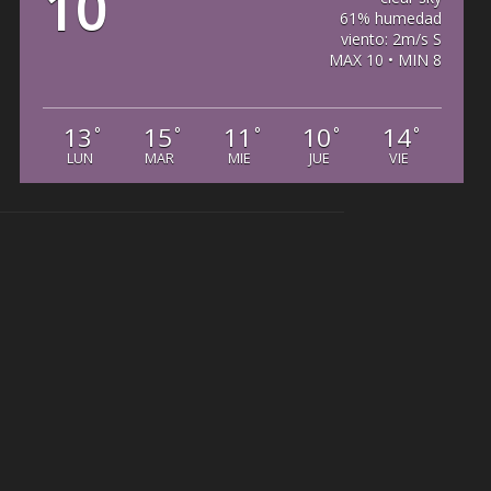
10
61% humedad
viento: 2m/s S
MAX 10 • MIN 8
13
15
11
10
14
°
°
°
°
°
LUN
MAR
MIE
JUE
VIE