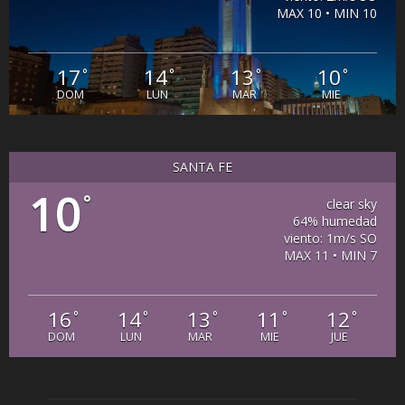
MAX 10 • MIN 10
17
14
13
10
°
°
°
°
DOM
LUN
MAR
MIE
SANTA FE
10
°
clear sky
64% humedad
viento: 1m/s SO
MAX 11 • MIN 7
16
14
13
11
12
°
°
°
°
°
DOM
LUN
MAR
MIE
JUE