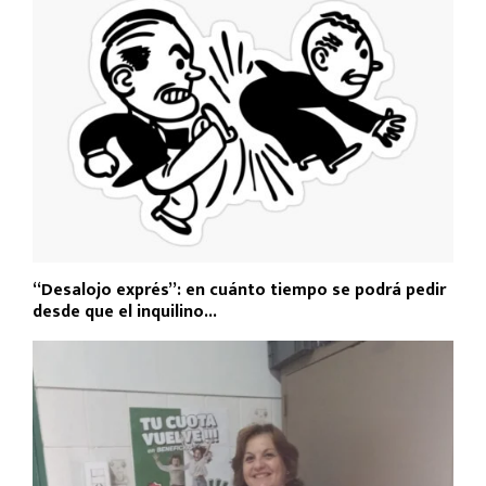
“Desalojo exprés”: en cuánto tiempo se podrá pedir
desde que el inquilino...