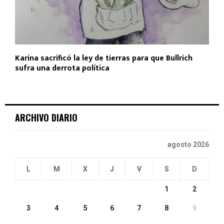
Karina sacrificó la ley de tierras para que Bullrich
sufra una derrota política
ARCHIVO DIARIO
agosto 2026
L
M
X
J
V
S
D
1
2
3
4
5
6
7
8
9