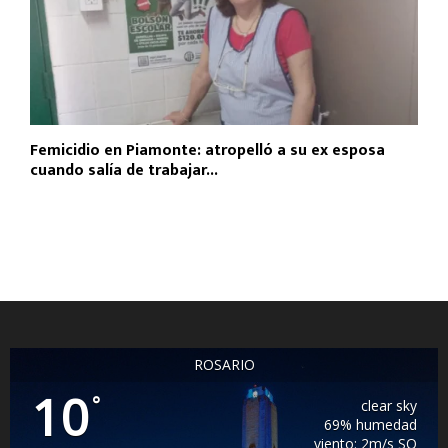
Femicidio en Piamonte: atropelló a su ex esposa
cuando salía de trabajar...
ROSARIO
10
°
clear sky
69% humedad
viento: 2m/s SO