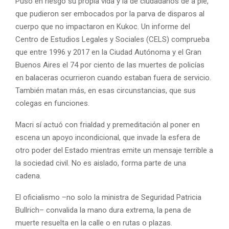
Puso en riesgo su propia vida y la de ciudadanos de a pie,
que pudieron ser embocados por la parva de disparos al
cuerpo que no impactaron en Kukoc. Un informe del
Centro de Estudios Legales y Sociales (CELS) comprueba
que entre 1996 y 2017 en la Ciudad Autónoma y el Gran
Buenos Aires el 74 por ciento de las muertes de policías
en balaceras ocurrieron cuando estaban fuera de servicio.
También matan más, en esas circunstancias, que sus
colegas en funciones.
Macri sí actuó con frialdad y premeditación al poner en
escena un apoyo incondicional, que invade la esfera de
otro poder del Estado mientras emite un mensaje terrible a
la sociedad civil. No es aislado, forma parte de una
cadena.
El oficialismo –no solo la ministra de Seguridad Patricia
Bullrich– convalida la mano dura extrema, la pena de
muerte resuelta en la calle o en rutas o plazas.