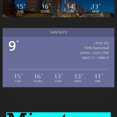
15
16
14
13
°
°
°
°
SAB
DOM
LUN
MAR
SANTA FE
9
°
clear sky
90% humedad
viento: 2m/s ENE
MAX 11 • MIN 9
15
16
13
13
11
°
°
°
°
°
SAB
DOM
LUN
MAR
MIE