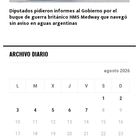
Diputados pidieron informes al Gobierno por el
buque de guerra británico HMS Medway que navegó
sin aviso en aguas argentinas
ARCHIVO DIARIO
agosto 2026
L
M
X
J
V
S
D
1
2
3
4
5
6
7
8
9
10
11
12
13
14
15
16
17
18
19
20
21
22
23