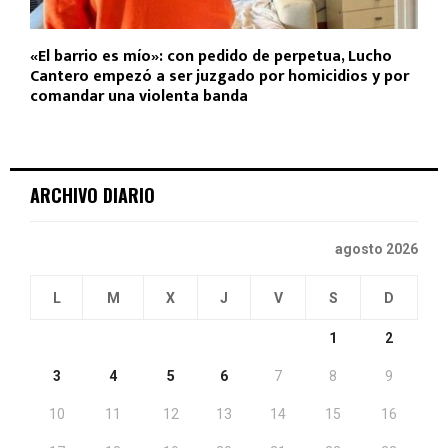
«El barrio es mío»: con pedido de perpetua, Lucho
Cantero empezó a ser juzgado por homicidios y por
comandar una violenta banda
ARCHIVO DIARIO
agosto 2026
L
M
X
J
V
S
D
1
2
3
4
5
6
7
8
9
10
11
12
13
14
15
16