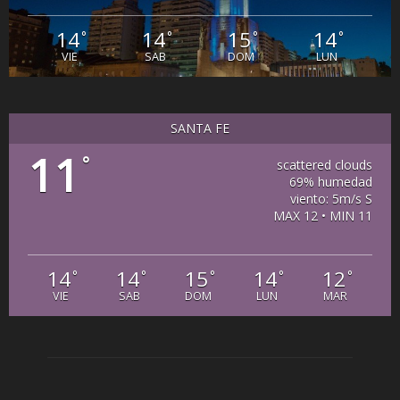
14
14
15
14
°
°
°
°
VIE
SAB
DOM
LUN
SANTA FE
11
°
scattered clouds
69% humedad
viento: 5m/s S
MAX 12 • MIN 11
14
14
15
14
12
°
°
°
°
°
VIE
SAB
DOM
LUN
MAR