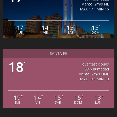
viento: 2m/s NE
MAX 17 • MIN 16
17
14
15
15
°
°
°
°
JUE
VIE
SAB
DOM
SANTA FE
18
°
overcast clouds
98% humedad
viento: 2m/s NNE
MAX 19 • MIN 18
19
14
15
15
13
°
°
°
°
°
JUE
VIE
SAB
DOM
LUN