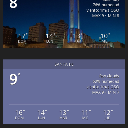
8
76% humedad
viento: 1m/s OSO
MAX 9 • MIN 8
17
14
13
10
°
°
°
°
DOM
LUN
MAR
MIE
SANTA FE
9
°
few clouds
62% humedad
viento: 1m/s OSO
MAX 9 • MIN 7
16
14
13
11
12
°
°
°
°
°
DOM
LUN
MAR
MIE
JUE