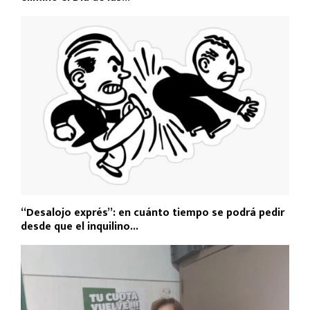
“Desalojo exprés”: en cuánto tiempo se podrá pedir
desde que el inquilino...