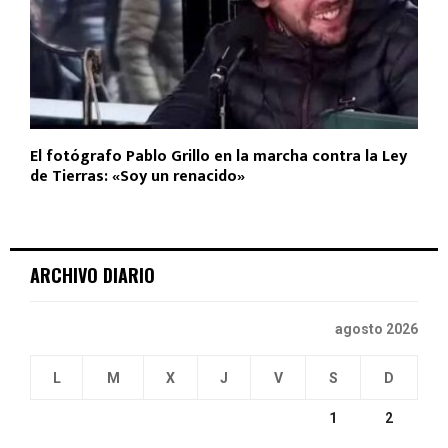
El fotógrafo Pablo Grillo en la marcha contra la Ley
de Tierras: «Soy un renacido»
ARCHIVO DIARIO
agosto 2026
L
M
X
J
V
S
D
1
2