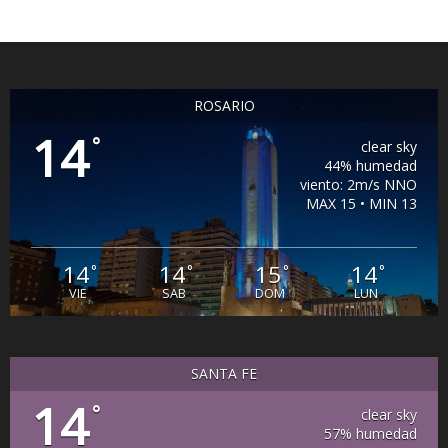
ROSARIO
14
°
clear sky
44% humedad
viento: 2m/s NNO
MAX 15 • MIN 13
14
14
15
14
°
°
°
°
VIE
SAB
DOM
LUN
SANTA FE
14
°
clear sky
57% humedad