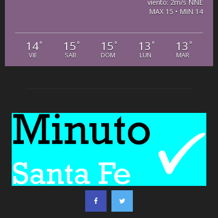
viento: 2m/s NNE
MAX 15 • MIN 14
14
15
15
13
13
°
°
°
°
°
VIE
SAB
DOM
LUN
MAR