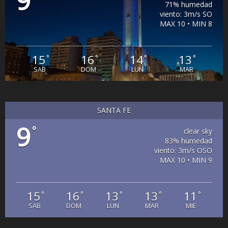
9
71% humedad
viento: 3m/s SO
MAX 10 • MIN 8
15
16
14
13
°
°
°
°
SAB
DOM
LUN
MAR
SANTA FE
9
°
clear sky
83% humedad
viento: 3m/s OSO
MAX 10 • MIN 9
15
16
13
13
11
°
°
°
°
°
SAB
DOM
LUN
MAR
MIE