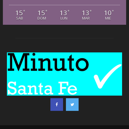
15
15
13
13
10
°
°
°
°
°
SAB
DOM
LUN
MAR
MIE