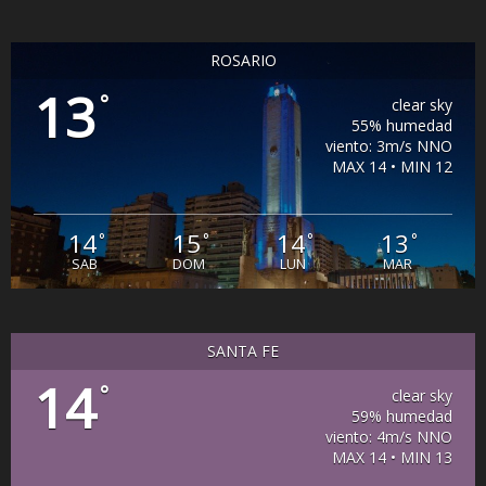
ROSARIO
13
°
clear sky
55% humedad
viento: 3m/s NNO
MAX 14 • MIN 12
14
15
14
13
°
°
°
°
SAB
DOM
LUN
MAR
SANTA FE
14
°
clear sky
59% humedad
viento: 4m/s NNO
MAX 14 • MIN 13