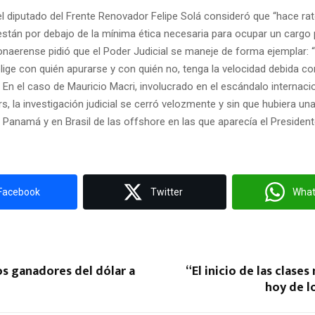
 el diputado del Frente Renovador Felipe Solá consideró que “hace r
stán por debajo de la mínima ética necesaria para ocupar un cargo p
naerense pidió que el Poder Judicial se maneje de forma ejemplar: 
elige con quién apurarse y con quién no, tenga la velocidad debida co
. En el caso de Mauricio Macri, involucrado en el escándalo internaci
, la investigación judicial se cerró velozmente y sin que hubiera un
n Panamá y en Brasil de las offshore en las que aparecía el President
Facebook
Twitter
Wha
os ganadores del dólar a
“El inicio de las clase
hoy de l