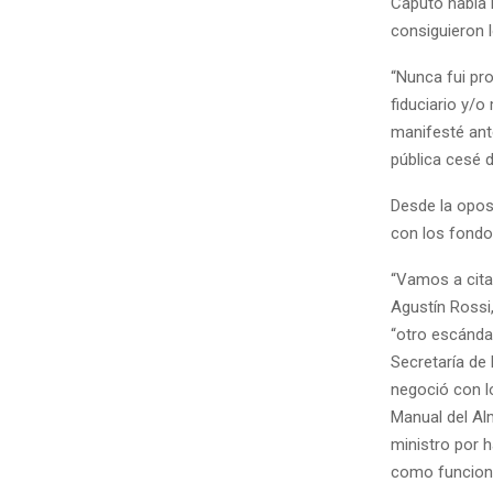
Caputo había 
consiguieron 
“Nunca fui pro
fiduciario y/o
manifesté ant
pública cesé d
Desde la opos
con los fondo
“Vamos a cita
Agustín Rossi,
“otro escánda
Secretaría de
negoció con l
Manual del Al
ministro por 
como funcionar