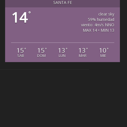
SANTA FE
14
°
clear sky
59% humedad
viento: 4m/s NNO
MAX 14 • MIN 13
15
15
13
13
10
°
°
°
°
°
SAB
DOM
LUN
MAR
MIE