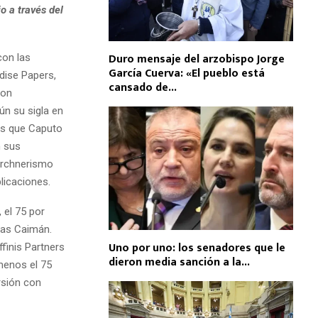
o a través del
Duro mensaje del arzobispo Jorge
con las
García Cuerva: «El pueblo está
dise Papers,
cansado de...
ron
n su sigla en
as que Caputo
n sus
kirchnerismo
licaciones.
 el 75 por
slas Caimán.
Uno por uno: los senadores que le
finis Partners
dieron media sanción a la...
 menos el 75
rsión con