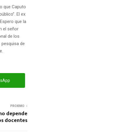
ato que Caputo
úblico”. El ex
“Espero que la
n el señor
onal de los
a pesquisa de
e.
tsApp
PROXIMO
s no depende
os docentes