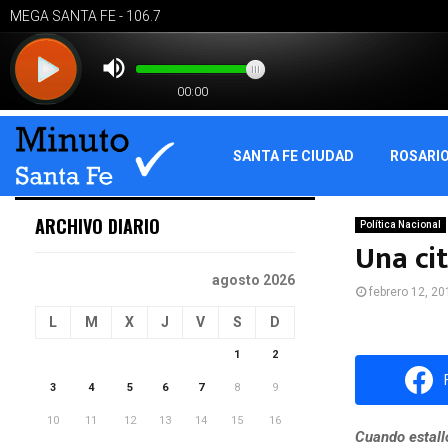
SANTA FE CIUDAD
ROSARI
ARCHIVO DIARIO
Política Nacional
Una cit
agosto 2026
febrero 12, 20
L
M
X
J
V
S
D
1
2
3
4
5
6
7
8
9
10
11
12
13
14
15
16
Cuando estall