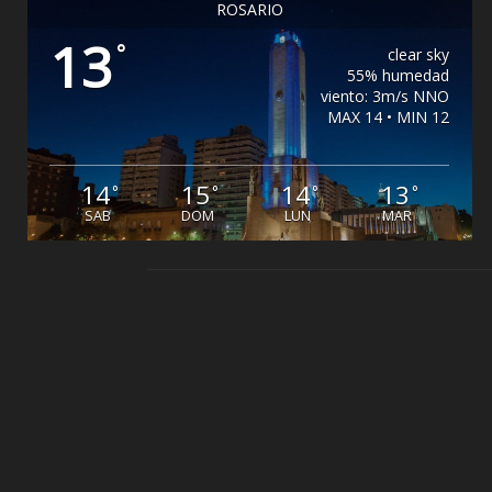
ROSARIO
13
°
clear sky
55% humedad
viento: 3m/s NNO
MAX 14 • MIN 12
14
15
14
13
°
°
°
°
SAB
DOM
LUN
MAR