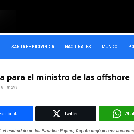
O
SANTA FE PROVINCIA
NACIONALES
MUNDO
PO
a para el ministro de las offshore
18
298
Facebook
Twitter
Wha
ó el escándalo de los Paradise Papers, Caputo negó poseer acciones