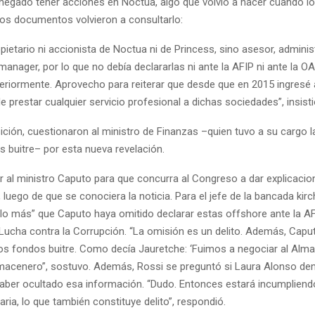
negado tener acciones en Noctua, algo que volvió a hacer cuando l
los documentos volvieron a consultarlo:
pietario ni accionista de Noctua ni de Princess, sino asesor, adminis
 manager, por lo que no debía declararlas ni ante la AFIP ni ante la O
eriormente. Aprovecho para reiterar que desde que en 2015 ingresé 
e prestar cualquier servicio profesional a dichas sociedades”, insisti
ición, cuestionaron al ministro de Finanzas –quien tuvo a su cargo 
s buitre– por esta nueva revelación.
r al ministro Caputo para que concurra al Congreso a dar explicacio
 luego de que se conociera la noticia. Para el jefe de la bancada kirc
lo más” que Caputo haya omitido declarar estas offshore ante la AFI
 Lucha contra la Corrupción. “La omisión es un delito. Además, Capu
os fondos buitre. Como decía Jauretche: ‘Fuimos a negociar al Alma
macenero”, sostuvo. Además, Rossi se preguntó si Laura Alonso den
haber ocultado esa información. “Dudo. Entonces estará incumplien
ia, lo que también constituye delito”, respondió.