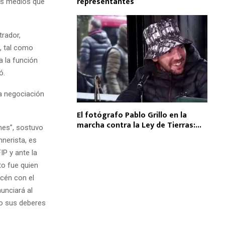
representantes
os medios que
trador,
A, tal como
a la función
ó.
la negociación
El fotógrafo Pablo Grillo en la
marcha contra la Ley de Tierras:...
nes”, sostuvo
hnerista, es
P y ante la
to fue quien
cén con el
unciará al
do sus deberes