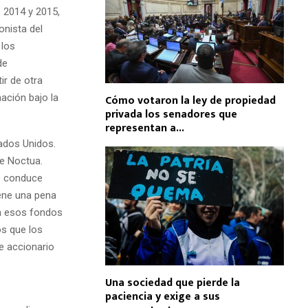
 2014 y 2015,
nista del
 los
de
ir de otra
ación bajo la
Cómo votaron la ley de propiedad
privada los senadores que
representan a...
tados Unidos.
de Noctua.
ue conduce
iene una pena
n esos fondos
os que los
e accionario
Una sociedad que pierde la
paciencia y exige a sus