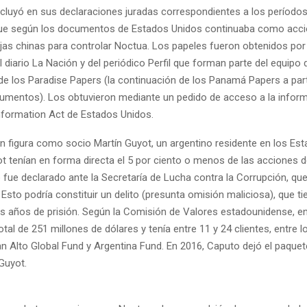
cluyó en sus declaraciones juradas correspondientes a los períodos
ue según los documentos de Estados Unidos continuaba como accio
jas chinas para controlar Noctua. Los papeles fueron obtenidos por
l diario La Nación y del periódico Perfil que forman parte del equipo 
de los Paradise Papers (la continuación de los Panamá Papers a part
umentos). Los obtuvieron mediante un pedido de acceso a la inform
formation Act de Estados Unidos.
ón figura como socio Martín Guyot, un argentino residente en los Es
t tenían en forma directa el 5 por ciento o menos de las acciones 
fue declarado ante la Secretaría de Lucha contra la Corrupción, q
Esto podría constituir un delito (presunta omisión maliciosa), que t
 años de prisión. Según la Comisión de Valores estadounidense, e
tal de 251 millones de dólares y tenía entre 11 y 24 clientes, entre l
an Alto Global Fund y Argentina Fund. En 2016, Caputo dejó el paquet
Guyot.