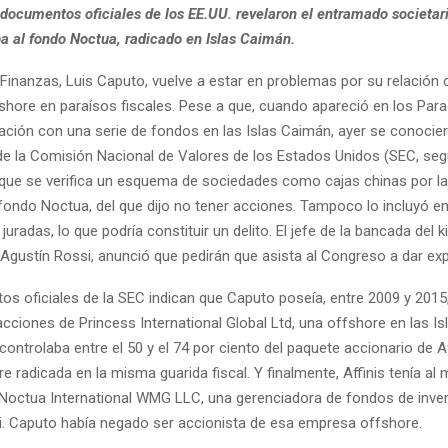
 documentos oficiales de los EE.UU. revelaron el entramado societari
ba al fondo Noctua, radicado en Islas Caimán.
 Finanzas, Luis Caputo, vuelve a estar en problemas por su relación 
hore en paraísos fiscales. Pese a que, cuando apareció en los Para
lación con una serie de fondos en las Islas Caimán, ayer se conocie
 la Comisión Nacional de Valores de los Estados Unidos (SEC, segú
s que se verifica un esquema de sociedades como cajas chinas por l
 fondo Noctua, del que dijo no tener acciones. Tampoco lo incluyó e
juradas, lo que podría constituir un delito. El jefe de la bancada del 
 Agustín Rossi, anunció que pedirán que asista al Congreso a dar exp
s oficiales de la SEC indican que Caputo poseía, entre 2009 y 2015,
acciones de Princess International Global Ltd, una offshore en las I
ontrolaba entre el 50 y el 74 por ciento del paquete accionario de Af
ore radicada en la misma guarida fiscal. Y finalmente, Affinis tenía al
 Noctua International WMG LLC, una gerenciadora de fondos de inve
. Caputo había negado ser accionista de esa empresa offshore.