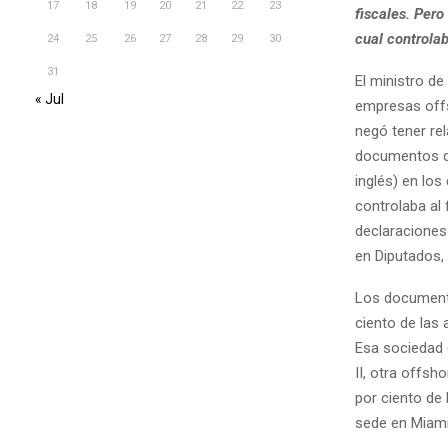
17
18
19
20
21
22
23
fiscales. Pero
cual controla
24
25
26
27
28
29
30
31
El ministro de
« Jul
empresas offs
negó tener re
documentos de
inglés) en lo
controlaba al
declaraciones 
en Diputados,
Los documento
ciento de las 
Esa sociedad c
II, otra offsh
por ciento de
sede en Miami