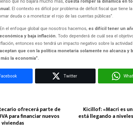
“Pienso que no bajará mucho más,
cuesta romper la dinámica en to
anual.
El contexto es difícil por problema de déficit fiscal que tiene l
omar deuda o a monetizar el rojo de las cuentas públicas”.
 “En el enfoque global que nosotros hacemos,
es difícil tener un añ
económica y baja inflación.
Todo dependerá de cuál sea el objetivo p
inflación, entonces eso tendrá un impacto negativo sobre la activida
 aceptan que con la política monetaria solamente no alcanza y ba
á más la economía”.
Facebook
Twitter
Wha
tecario ofrecerá parte de
Kicillof: «Macri es u
UVA para financiar nuevos
está llegando a nivele
 viviendas