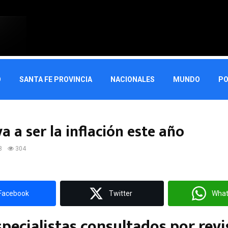
O
SANTA FE PROVINCIA
NACIONALES
MUNDO
PO
 a ser la inflación este año
8
304
Facebook
Twitter
Wha
specialistas consultados por revi