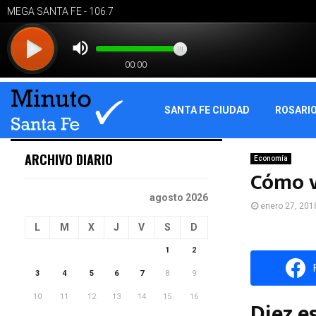
SANTA FE CIUDAD
ROSARI
ARCHIVO DIARIO
Economía
Cómo va
agosto 2026
enero 27, 201
L
M
X
J
V
S
D
1
2
3
4
5
6
7
8
9
10
11
12
13
14
15
16
Diez e