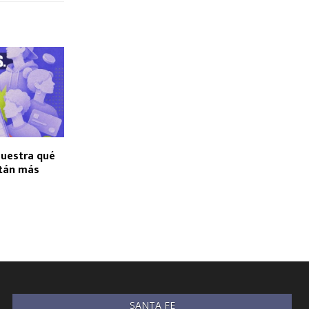
uestra qué
stán más
SANTA FE