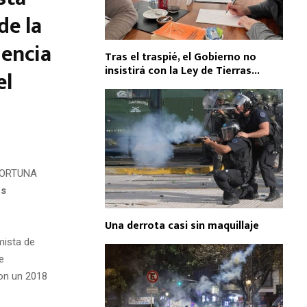
de la
dencia
Tras el traspié, el Gobierno no
insistirá con la Ley de Tierras...
el
a FORTUNA
és
Una derrota casi sin maquillaje
ista de
e
ron un 2018