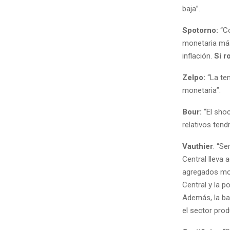
baja”.
Spotorno:
“Co
monetaria más
inflación.
Si r
Zelpo:
“La ten
monetaria”.
Bour:
“El shoc
relativos tendr
Vauthier
: “Se
Central lleva 
agregados mone
Central y la p
Además, la ba
el sector prod