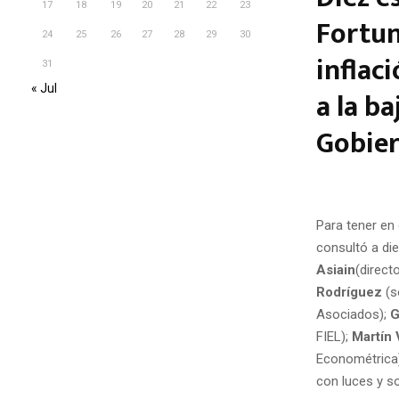
17
18
19
20
21
22
23
Fortun
24
25
26
27
28
29
30
inflac
31
« Jul
a la b
Gobier
Para tener en
consultó a die
Asiain
(direct
Rodríguez
(s
Asociados);
G
FIEL);
Martín 
Econométrica
con luces y s