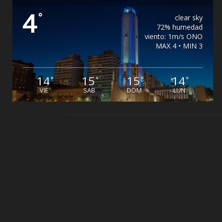
4
°
clear sky
72% humedad
viento: 1m/s ONO
MAX 4 • MIN 3
14
15
15
14
°
°
°
°
VIE
SAB
DOM
LUN