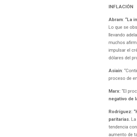
INFLACIÓN
Abram
:
“La i
Lo que se obs
llevando adel
muchos afirma
impulsar el c
dólares del p
Asiain
: “Cont
proceso de e
Marx:
“El pro
negativo de l
Rodríguez: “H
paritarias.
La 
tendencia cont
aumento de tar