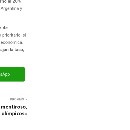
rno al 20%
a Argentina y
o de
rioritario: si
d económica.
jan la tasa,
tsApp
PROXIMO
n mentiroso,
s olímpicos»