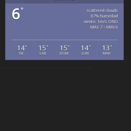
6
°
scattered clouds
87% humedad
viento: 1m/s ONO
MAX 7 • MIN 6
14
15
15
14
13
°
°
°
°
°
VIE
SAB
DOM
LUN
MAR