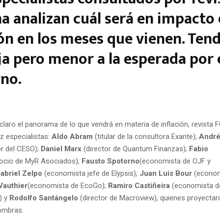
a analizan cuál será en impacto 
ión en los meses que vienen. Ten
aja pero menor a la esperada por 
no.
 claro el panorama de lo que vendrá en materia de inflación, revist
z especialistas:
Aldo Abram
(titular de la consultora Exante);
Andr
or del CESO);
Daniel Marx
(director de Quantum Finanzas);
Fabio
ocio de MyR Asociados);
Fausto Spotorno
(economista de OJF y
abriel Zelpo
(economista jefe de Elypsis);
Juan Luis Bour
(econom
Vauthier
(economista de EcoGo);
Ramiro Castiñeira
(economista d
) y
Rodolfo Santángelo
(director de Macroview), quienes proyecta
ombras.