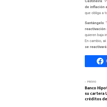
Castiñeira
: 
de inflación 
que obliga a t
Santángelo
:
reactivación 
quieren baja 
En cambio,
si
se reactivar
PREVIO
Banco Hipo
su cartera 
créditos de