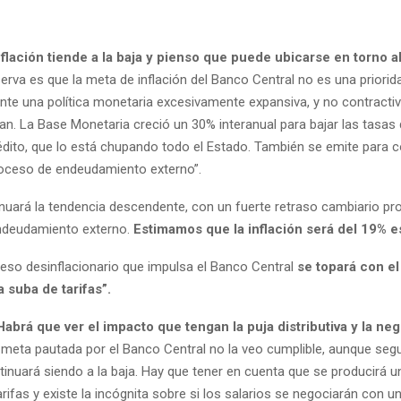
nflación tiende a la baja y pienso que puede ubicarse en torno a
erva es que la meta de inflación del Banco Central no es una priorid
ante una política monetaria excesivamente expansiva, y no contract
n. La Base Monetaria creció un 30% interanual para bajar las tasas 
rédito, que lo está chupando todo el Estado. También se emite para 
roceso de endeudamiento externo”.
inuará la tendencia descendente, con un fuerte retraso cambiario pr
ndeudamiento externo.
Estimamos que la inflación será del 19% e
ceso desinflacionario que impulsa el Banco Central
se topará con e
a suba de tarifas”.
abrá que ver el impacto que tengan la puja distributiva y la ne
meta pautada por el Banco Central no la veo cumplible, aunque seg
inuará siendo a la baja. Hay que tener en cuenta que se producirá u
ifas y existe la incógnita sobre si los salarios se negociarán con un