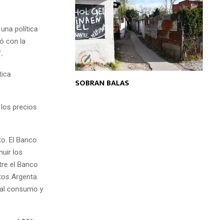
una política
ó con la
.
tica
SOBRAN BALAS
 los precios
to. El Banco
nuir los
tre el Banco
itos Argenta.
 al consumo y