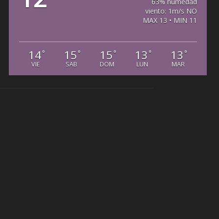
63% humedad
viento: 1m/s NO
MAX 13 • MIN 11
14
15
15
13
13
°
°
°
°
°
VIE
SAB
DOM
LUN
MAR