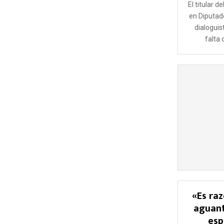
El titular d
en Diputad
dialoguis
falta 
«Es ra
aguant
esp