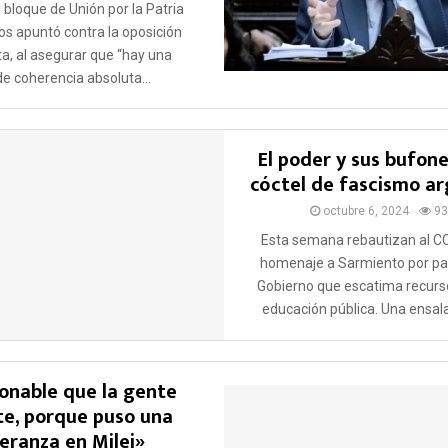
el bloque de Unión por la Patria
os apuntó contra la oposición
ta, al asegurar que “hay una
de coherencia absoluta...
El poder y sus bufone
cóctel de fascismo ar
octubre 6, 2024
93
Esta semana rebautizan al C
homenaje a Sarmiento por pa
Gobierno que escatima recurso
educación pública. Una ensala
zonable que la gente
e, porque puso una
eranza en Milei»