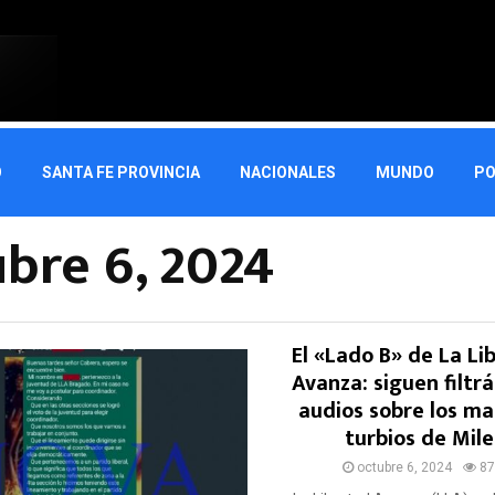
O
SANTA FE PROVINCIA
NACIONALES
MUNDO
PO
bre 6, 2024
El «Lado B» de La Li
Avanza: siguen filtr
audios sobre los ma
turbios de Mile
octubre 6, 2024
87