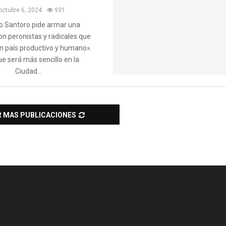
octubre 6, 2024
931
o Santoro pide armar una
con peronistas y radicales que
n país productivo y humano».
e será más sencillo en la
Ciudad...
R MAS PUBLICACIONES