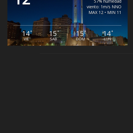
57% humedad
viento: 1m/s NNO
MAX 12 • MIN 11
14
15
15
14
°
°
°
°
VIE
SAB
DOM
LUN