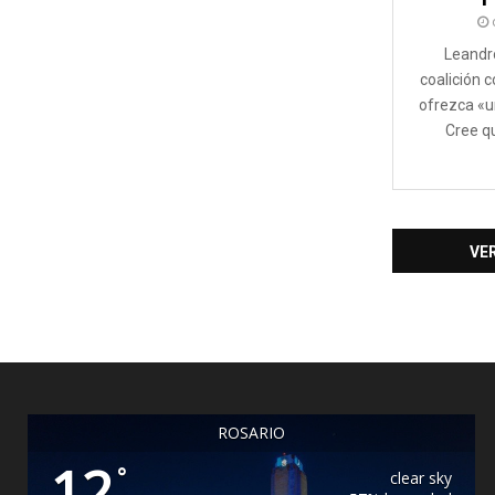
Leandr
coalición 
ofrezca «u
Cree qu
VE
ROSARIO
12
°
clear sky