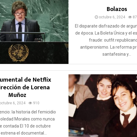
Bolazos
octubre 6, 2024
87
El disparate disfrazado de argu
de época. La Boleta Única y el e
fraude: outfit republican
antiperonismo. La reforma pr
santafesina y...
cumental de Netflix
irección de Lorena
Muñoz
octubre 6, 2024
910
ilencio: la historia del femicidio
Soledad Morales como nunca
e contada El 10 de octubre
x estrena el documental...