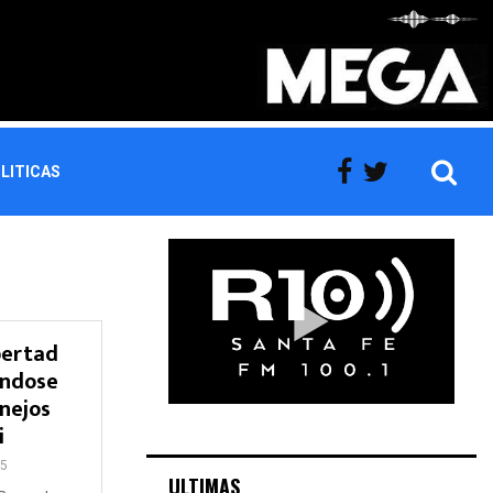
LITICAS
bertad
ándose
nejos
i
5
ULTIMAS