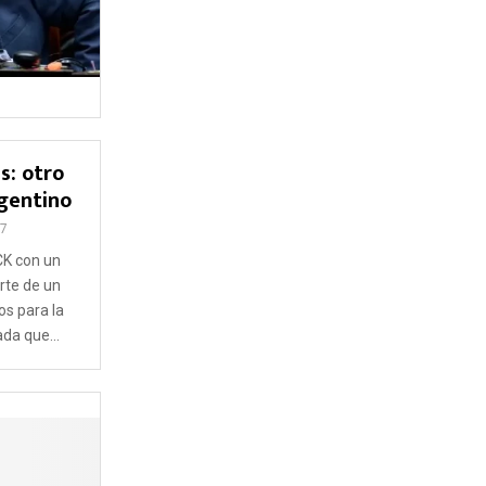
s: otro
gentino
7
CK con un
rte de un
s para la
da que...