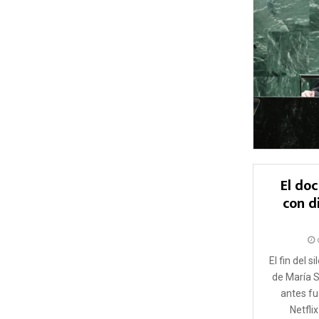
El do
con d
El fin del s
de María 
antes fu
Netfli