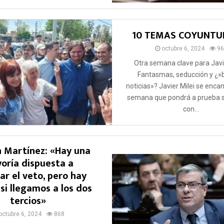
10 TEMAS COYUNTU
octubre 6, 2024
96
Otra semana clave para Javie
Fantasmas, seducción y ¿»
noticias»? Javier Milei se enca
semana que pondrá a prueba s
con...
 Martínez: «Hay una
oría dispuesta a
ar el veto, pero hay
si llegamos a los dos
tercios»
octubre 6, 2024
868