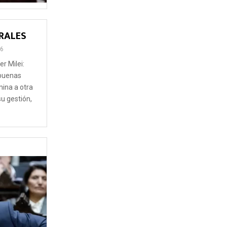
RALES
6
r Milei:
buenas
mina a otra
u gestión,