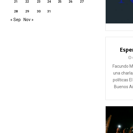
21
22
23
24
25
26
27
28
29
30
31
« Sep
Nov »
Espe
Facundo Ma
una charla
políticas E
Buenos Air