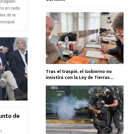
 Bragado
mo en cada
les de la
incipal...
Tras el traspié, el Gobierno no
insistirá con la Ley de Tierras...
punto de
3