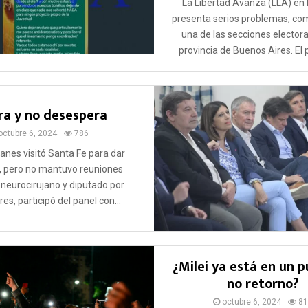
La Libertad Avanza (LLA) en
presenta serios problemas, co
una de las secciones electora
provincia de Buenos Aires. El pr
ra y no desespera
octubre 6, 2024
786
nes visitó Santa Fe para dar
, pero no mantuvo reuniones
l neurocirujano y diputado por
es, participó del panel con...
¿Milei ya está en un 
no retorno?
octubre 6, 2024
81