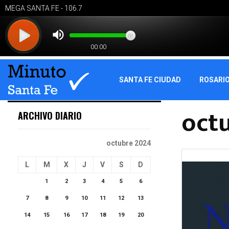
SANTA FE CIUDAD
ROSARI
octu
ARCHIVO DIARIO
octubre 2024
L
M
X
J
V
S
D
1
2
3
4
5
6
7
8
9
10
11
12
13
14
15
16
17
18
19
20