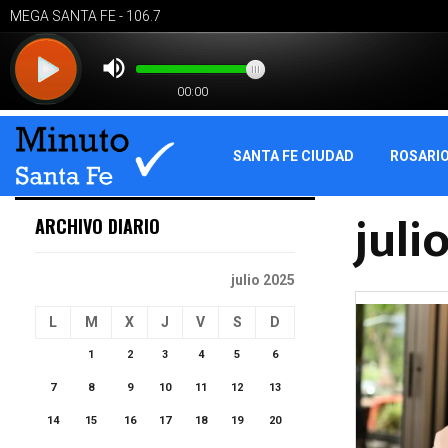
SANTA FE CIUDAD
ROSARI
juli
ARCHIVO DIARIO
julio 2025
L
M
X
J
V
S
D
1
2
3
4
5
6
7
8
9
10
11
12
13
14
15
16
17
18
19
20