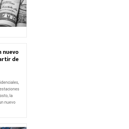
un nuevo
rtir de
9
idenciales,
 estaciones
osto, la
 un nuevo