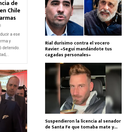
ncia de
en Chile
 armas
8
oducir a ese
arma y
Rial durísimo contra el vocero
Ravier: «Seguí mandándote tus
ó detenido.
cagadas personales»
ad,...
Suspendieron la licencia al senador
de Santa Fe que tomaba mate y...