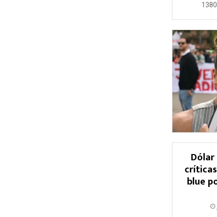
1380 
Dólar 
crítica
blue p