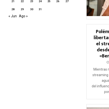
21
22
23
24
25
26
27
28
29
30
31
« Jun
Ago »
Polém
libert
el st
desde
«Ber
Mientras m
streaming 
agua
del influen
por