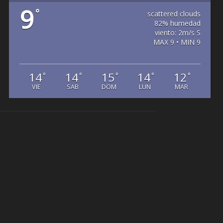
9
°
scattered clouds
82% humedad
viento: 2m/s S
MAX 9 • MIN 9
14
14
15
14
12
°
°
°
°
°
VIE
SAB
DOM
LUN
MAR