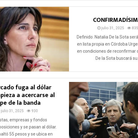
CONFIRMADÍSI
julio 31, 2025
83
Definido: Natalia De la Sota ser
en lista propia en Córdoba Urg
en condiciones de reconfirmar 
De la Sota buscará su.
rcado fuga al dólar
ieza a acercarse al
pe de la banda
julio 31, 2025
930
stas, empresas y fondos
siciones y se pasan al dólar.
l saltó 55 pesos y se ubica en