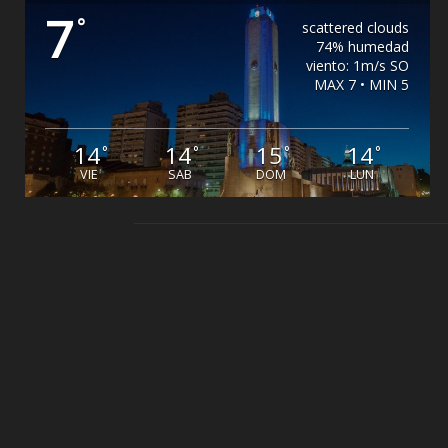
7
°
scattered clouds
74% humedad
viento: 1m/s SO
MAX 7 • MIN 5
14
14
15
14
°
°
°
°
VIE
SAB
DOM
LUN