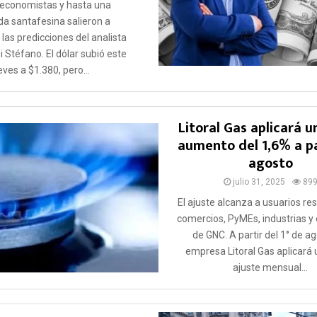
 economistas y hasta una
da santafesina salieron a
 las predicciones del analista
i Stéfano. El dólar subió este
eves a $1.380, pero...
Litoral Gas aplicará 
aumento del 1,6% a pa
agosto
julio 31, 2025
89
El ajuste alcanza a usuarios res
comercios, PyMEs, industrias y
de GNC. A partir del 1° de ag
empresa Litoral Gas aplicará
ajuste mensual...