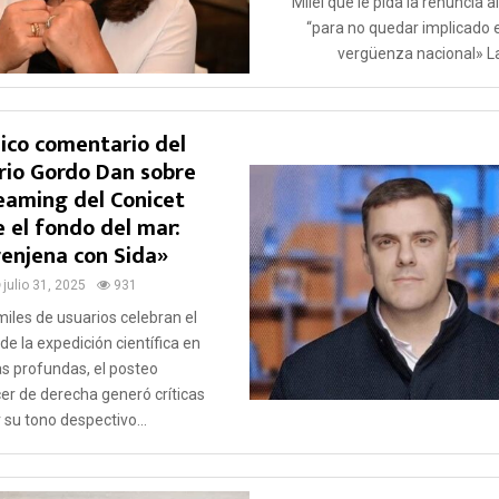
Milei que le pida la renuncia a
“para no quedar implicado 
vergüenza nacional» La
ico comentario del
ario Gordo Dan sobre
reaming del Conicet
 el fondo del mar:
enjena con Sida»
julio 31, 2025
931
iles de usuarios celebran el
de la expedición científica en
s profundas, el posteo
cer de derecha generó críticas
 su tono despectivo...