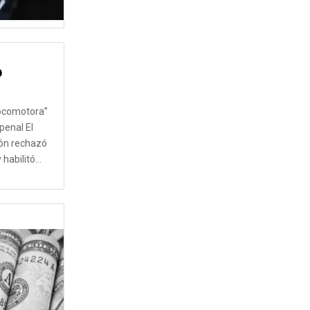
O
8
Locomotora”
penal El
ión rechazó
abilitó...