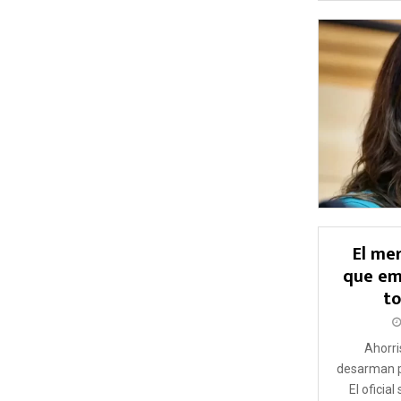
El me
que emp
to
Ahorri
desarman po
El oficia