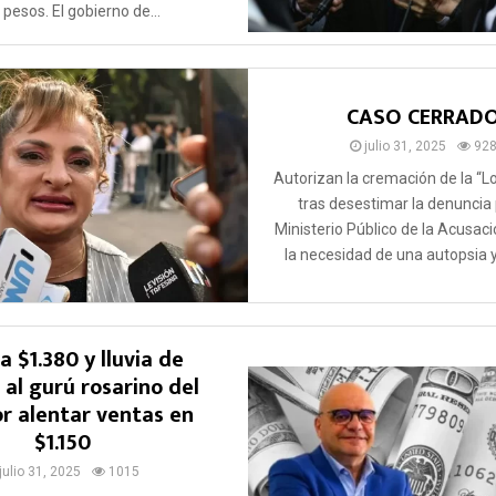
pesos. El gobierno de...
CASO CERRAD
julio 31, 2025
92
Autorizan la cremación de la “
tras desestimar la denuncia 
Ministerio Público de la Acusac
la necesidad de una autopsia y h
a $1.380 y lluvia de
s al gurú rosarino del
or alentar ventas en
$1.150
julio 31, 2025
1015