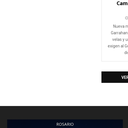
Cami
Nueva m
Garrahan 
velas y 
exigen al G
di
VE
ROSARIO