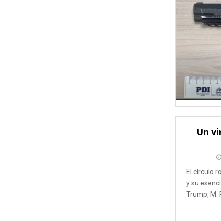
Un vi
El círculo 
y su esenci
Trump, M. R