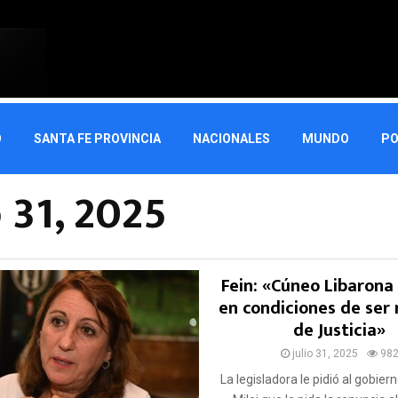
O
SANTA FE PROVINCIA
NACIONALES
MUNDO
PO
o 31, 2025
Fein: «Cúneo Libarona
en condiciones de ser 
de Justicia»
julio 31, 2025
98
La legisladora le pidió al gobier