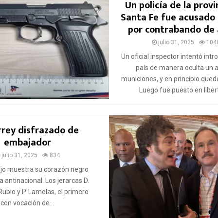
Un policía de la provi
Santa Fe fue acusado 
por contrabando de
julio 31, 2025
104
Un oficial inspector intentó intr
país de manera oculta un 
municiones, y en principio qued
Luego fue puesto en libert
rrey disfrazado de
embajador
julio 31, 2025
834
rojo muestra su corazón negro
a antinacional. Los jerarcas D.
ubio y P. Lamelas, el primero
con vocación de...