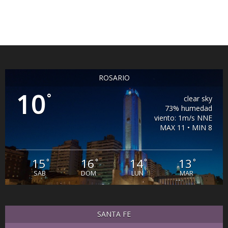
ROSARIO
10
°
clear sky
73% humedad
viento: 1m/s NNE
MAX 11 • MIN 8
15
16
14
13
°
°
°
°
SAB
DOM
LUN
MAR
SANTA FE