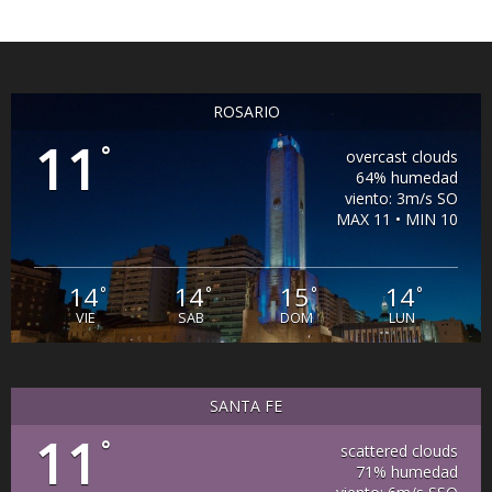
ROSARIO
11
°
overcast clouds
64% humedad
viento: 3m/s SO
MAX 11 • MIN 10
14
14
15
14
°
°
°
°
VIE
SAB
DOM
LUN
SANTA FE
11
°
scattered clouds
71% humedad