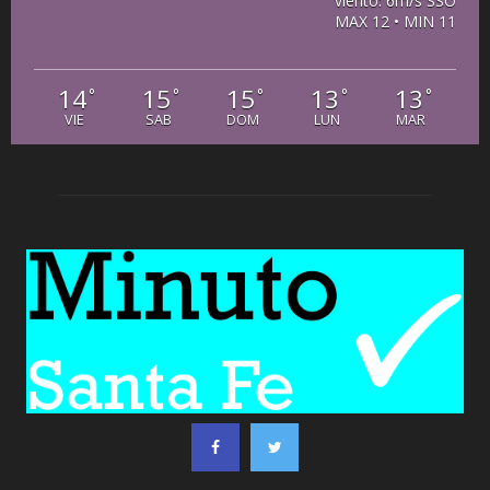
viento: 6m/s SSO
MAX 12 • MIN 11
14
15
15
13
13
°
°
°
°
°
VIE
SAB
DOM
LUN
MAR