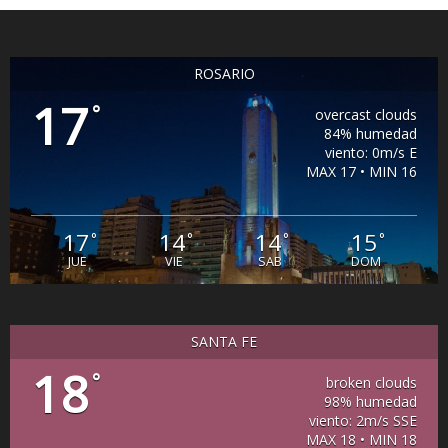
ROSARIO
17
°
overcast clouds
84% humedad
viento: 0m/s E
MAX 17 • MIN 16
17
14
14
15
°
°
°
°
JUE
VIE
SAB
DOM
SANTA FE
18
°
broken clouds
98% humedad
viento: 2m/s SSE
MAX 18 • MIN 18