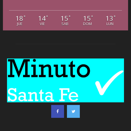
18
14
15
15
13
°
°
°
°
°
JUE
VIE
SAB
DOM
LUN