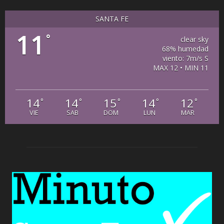
SANTA FE
11
°
clear sky
68% humedad
viento: 7m/s S
MAX 12 • MIN 11
14
14
15
14
12
°
°
°
°
°
VIE
SAB
DOM
LUN
MAR