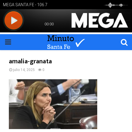
PRIMARY
MENU
amalia-granata
julio 14, 2025
0