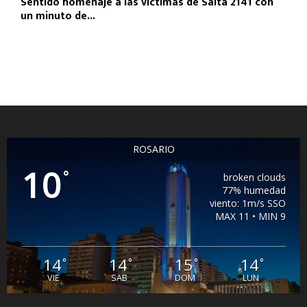
Sentido homenaje a las víctimas de Salta 2141 con
un minuto de...
ROSARIO
10
°
broken clouds
77% humedad
viento: 1m/s SSO
MAX 11 • MIN 9
14
14
15
14
°
°
°
°
VIE
SAB
DOM
LUN