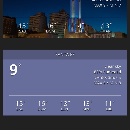
MAX 9 • MIN 7
15
16
14
13
°
°
°
°
SAB
DOM
LUN
MAR
SANTA FE
9
°
clear sky
88% humedad
viento: 3m/s S
MAX 9 • MIN 8
15
16
13
13
11
°
°
°
°
°
SAB
DOM
LUN
MAR
MIE