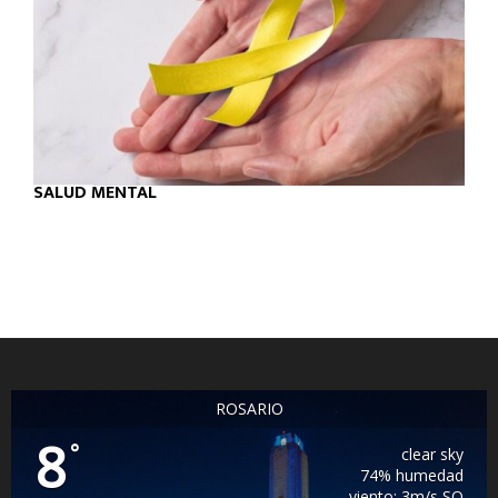
SALUD MENTAL
ROSARIO
8
°
clear sky
74% humedad
viento: 3m/s SO