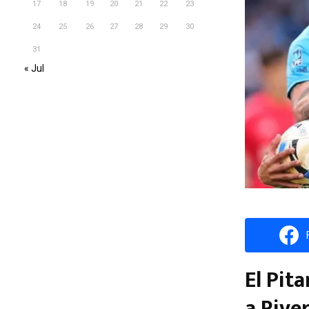
17
18
19
20
21
22
23
24
25
26
27
28
29
30
31
« Jul
El Pit
a Rive