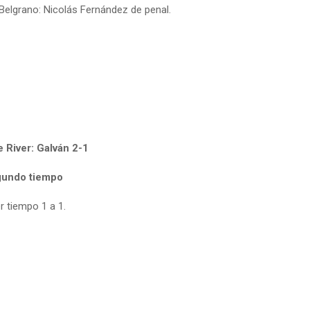
 Belgrano: Nicolás Fernández de penal.
e River: Galván 2-1
egundo tiempo
er tiempo 1 a 1.