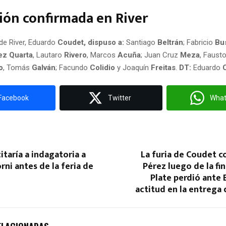
ión confirmada en River
 de River, Eduardo
Coudet, dispuso a:
Santiago
Beltrán
; Fabricio
Bu
ez Quarta
, Lautaro
Rivero
, Marcos
Acuña
; Juan Cruz
Meza
, Faust
o
, Tomás
Galván
; Facundo
Colidio
y Joaquín
Freitas
.
DT:
Eduardo
Facebook
Twitter
Wha
citaría a indagatoria a
La furia de Coudet c
ni antes de la feria de
Pérez luego de la fin
Plate perdió ante 
actitud en la entrega