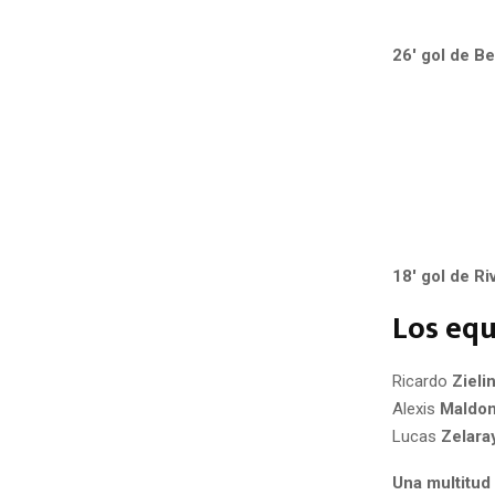
26′ gol de B
18′ gol de Riv
Los eq
Ricardo
Zieli
Alexis
Maldo
Lucas
Zelara
Una multitud