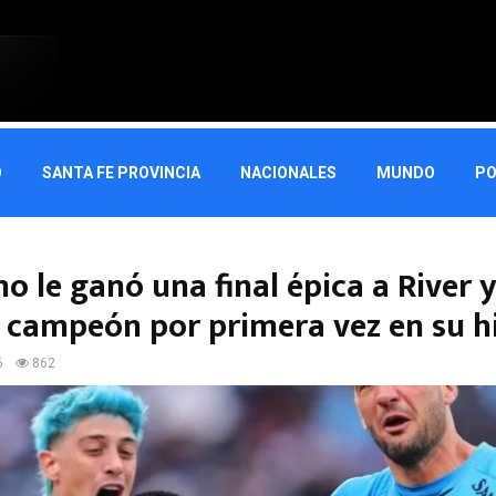
O
SANTA FE PROVINCIA
NACIONALES
MUNDO
PO
o le ganó una final épica a River y
 campeón por primera vez en su hi
6
862