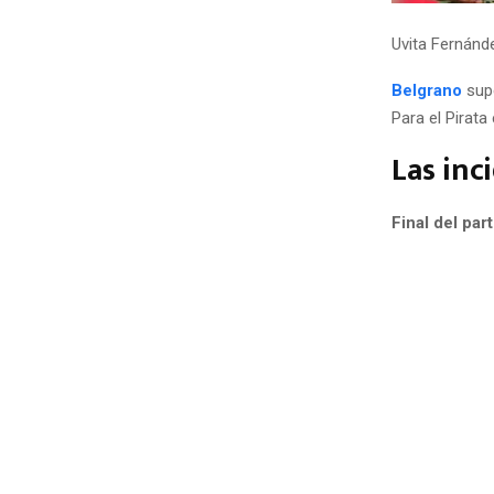
Uvita Fernánde
Belgrano
supe
Para el Pirata
Las inci
Final del par