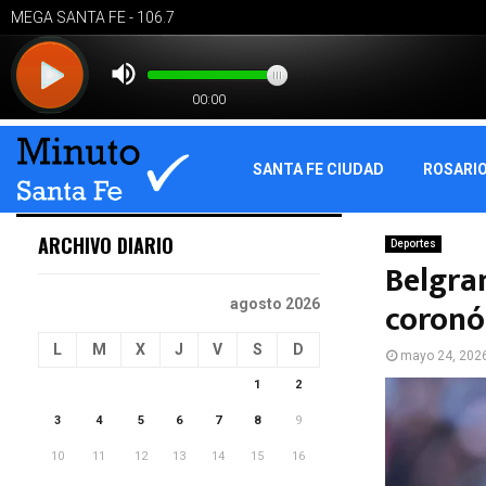
SANTA FE CIUDAD
ROSARI
ARCHIVO DIARIO
Deportes
Belgran
coronó
agosto 2026
L
M
X
J
V
S
D
mayo 24, 202
1
2
3
4
5
6
7
8
9
10
11
12
13
14
15
16