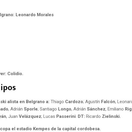
elgrano: Leonardo Morales
er: Colidio.
uipos
nski alista en Belgrano a:
Thiago
Cardozo
; Agustín
Falcón
, Leona
nado
, Adrián
Sporle
; Santiago
Longo
, Adrián
Sánchez
, Emiliano
Rig
yán
, Juan
Velázquez
; Lucas
Passerini
.
DT:
Ricardo
Zielinski.
 copa el estadio Kempes de la capital cordobesa.