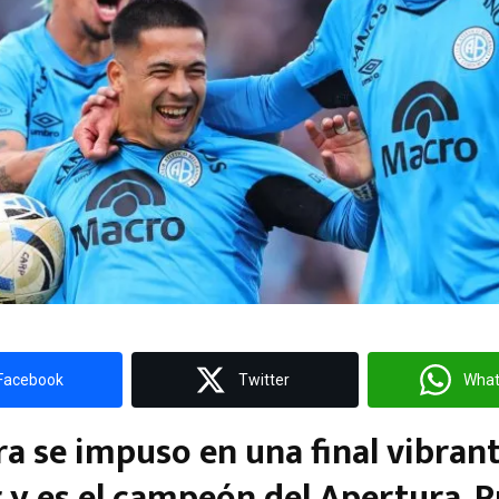
Facebook
Twitter
Wha
ara se impuso en una final vibrant
r y es el campeón del Apertura. 