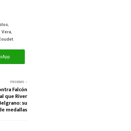
stos
,
o
Vera
,
Coudet
.
tsApp
PROXIMO
ontra Falcón
al que River
Belgrano: su
 de medallas