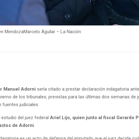
 en Mendoza
Marcelo Aguilar – La Nación
te
Manuel Adorni
sería citado a prestar declaración indagatoria ante
ierno de los tribunales, previstas para las últimas dos semanas de j
 fuentes judiciales .
 estudio del juez federal
Ariel Lijo, quien junto al fiscal Gerardo Po
gastos de Adorni
.
ndagatoria es un acto de defensa del imputado que el juez decide cu