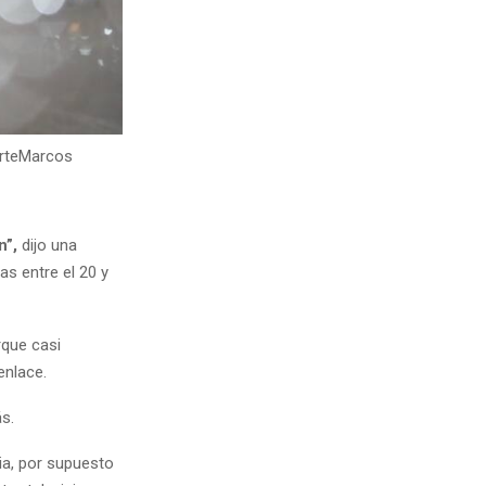
rte
Marcos
n”,
dijo una
as entre el 20 y
rque casi
enlace.
s.
ia, por supuesto