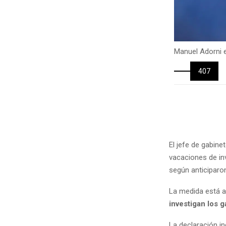
Manuel Adorni
407
El jefe de gabine
vacaciones de inv
según anticiparon
La medida está a
investigan los 
La declaración i