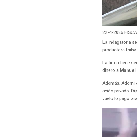
22-4-2026 FISC
La indagatoria se
productora
Imho
La firma tiene s
dinero a
Manuel 
Además, Adorni vi
avión privado. Di
vuelo lo pagó Gra