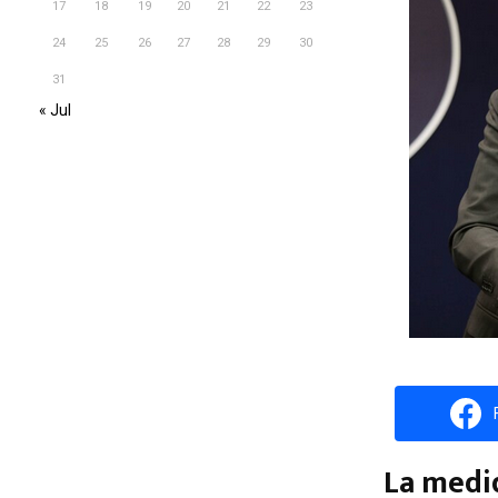
17
18
19
20
21
22
23
24
25
26
27
28
29
30
31
« Jul
La medid