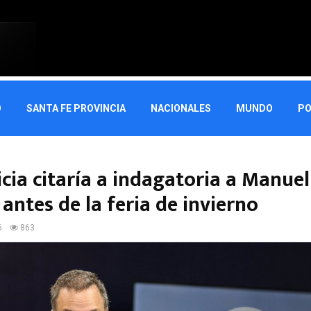
O
SANTA FE PROVINCIA
NACIONALES
MUNDO
PO
icia citaría a indagatoria a Manuel
antes de la feria de invierno
6
863