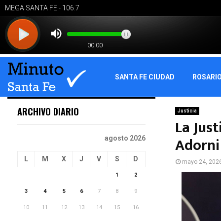
SANTA FE CIUDAD
ROSARI
ARCHIVO DIARIO
Justicia
La Just
Adorni 
agosto 2026
L
M
X
J
V
S
D
mayo 24, 202
1
2
3
4
5
6
7
8
9
10
11
12
13
14
15
16