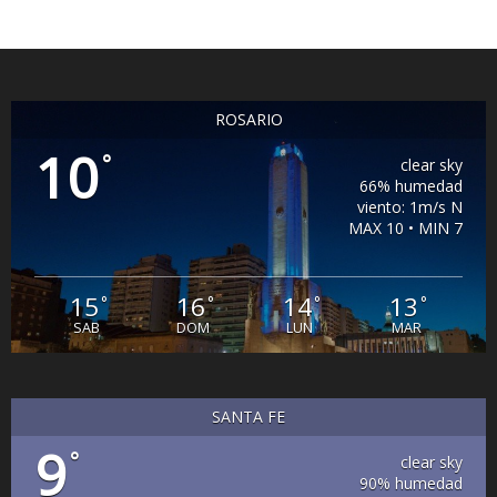
ROSARIO
10
°
clear sky
66% humedad
viento: 1m/s N
MAX 10 • MIN 7
15
16
14
13
°
°
°
°
SAB
DOM
LUN
MAR
SANTA FE
9
°
clear sky
90% humedad