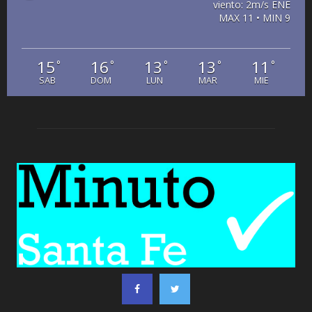
viento: 2m/s ENE
MAX 11 • MIN 9
15
16
13
13
11
°
°
°
°
°
SAB
DOM
LUN
MAR
MIE