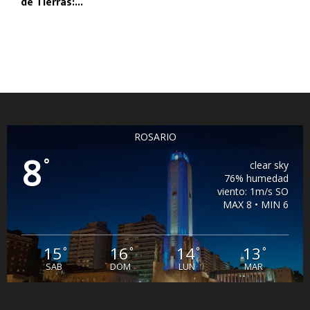
de Tierras:...
ROSARIO
8
°
clear sky
76% humedad
viento: 1m/s SO
MAX 8 • MIN 6
15
16
14
13
°
°
°
°
SAB
DOM
LUN
MAR