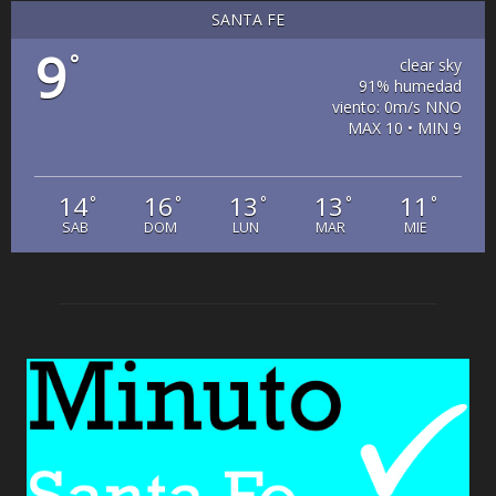
SANTA FE
9
°
clear sky
91% humedad
viento: 0m/s NNO
MAX 10 • MIN 9
14
16
13
13
11
°
°
°
°
°
SAB
DOM
LUN
MAR
MIE