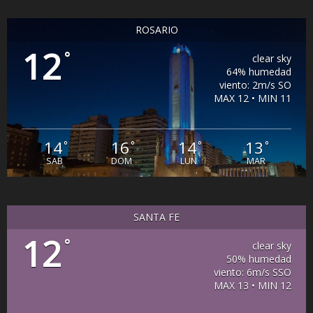
ROSARIO
12
°
clear sky
64% humedad
viento: 2m/s SO
MAX 12 • MIN 11
14
16
14
13
°
°
°
°
SAB
DOM
LUN
MAR
SANTA FE
12
°
clear sky
50% humedad
viento: 6m/s SSO
MAX 13 • MIN 12