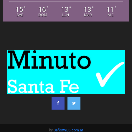
15
16
13
13
11
°
°
°
°
°
SAB
DOM
LUN
MAR
MIE
by
SeñorWEB.com.ar